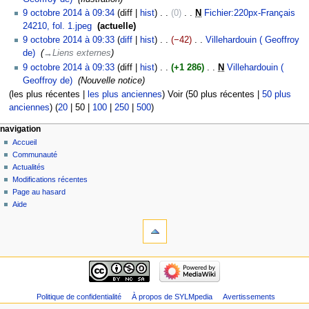
o
c
f
d
e
s
c
9 octobre 2014 à 09:34
diff
hist
0
‎
N
Fichier:220px-Français
n
a
i
i
s
u
u
24210, fol. 1.jpeg
‎
actuelle
s
t
c
f
m
m
n
A
9 octobre 2014 à 09:33
diff
hist
−42
‎
Villehardouin ( Geoffroy
i
a
i
o
é
r
u
de)
‎
→‎Liens externes
o
t
c
d
d
é
c
9 octobre 2014 à 09:33
diff
hist
+1 286
‎
N
Villehardouin (
n
i
a
i
e
s
u
Geoffroy de)
‎
Nouvelle notice
s
o
t
f
s
u
n
(
les plus récentes
|
les plus anciennes
) Voir (
50 plus récentes
|
50 plus
n
i
i
m
m
r
anciennes
) (
20
|
50
|
100
|
250
|
500
)
s
o
c
o
é
é
n
a
d
d
navigation
s
s
t
i
e
Accueil
u
i
f
s
Communauté
m
o
i
Actualités
m
é
n
c
Modifications récentes
o
d
s
Page au hasard
a
d
e
Aide
t
i
s
i
f
m
o
i
o
n
c
d
s
a
i
t
f
i
i
Politique de confidentialité
À propos de SYLMpedia
Avertissements
o
c