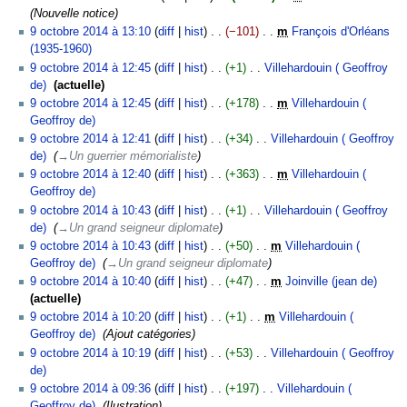
m
s
e
m
u
s
é
s
n
u
a
c
Nouvelle notice
i
d
o
m
s
é
m
u
s
s
c
t
a
9
c
9 octobre 2014 à 13:10
diff
hist
−101
‎
m
François d'Orléans
i
d
o
m
d
é
m
u
u
i
t
octobre
a
(1935-1960)
‎
f
i
d
o
e
d
é
m
n
o
i
2014
A
t
9 octobre 2014 à 12:45
diff
hist
+1
‎
Villehardouin ( Geoffroy
i
f
i
d
s
e
d
é
r
n
o
u
i
de)
‎
actuelle
c
i
f
i
m
s
e
d
é
s
n
c
o
A
a
9 octobre 2014 à 12:45
diff
hist
+178
‎
m
Villehardouin (
c
i
f
o
m
s
e
s
s
u
n
u
t
Geoffroy de)
‎
a
c
i
d
o
m
s
u
n
s
c
A
i
t
9 octobre 2014 à 12:41
diff
hist
+34
‎
Villehardouin ( Geoffroy
a
c
i
d
o
m
m
r
u
u
o
i
de)
‎
→‎Un guerrier mémorialiste
t
a
f
i
d
o
é
é
n
c
n
o
i
9 octobre 2014 à 12:40
diff
hist
+363
‎
m
Villehardouin (
t
i
f
i
d
d
s
r
u
s
n
o
Geoffroy de)
‎
i
c
i
f
i
e
u
é
n
s
A
n
o
9 octobre 2014 à 10:43
diff
hist
+1
‎
Villehardouin ( Geoffroy
a
c
i
f
s
m
s
r
u
s
n
de)
‎
→‎Un grand seigneur diplomate
t
a
c
i
m
é
u
é
c
s
9 octobre 2014 à 10:43
diff
hist
+50
‎
m
Villehardouin (
i
t
a
c
o
d
m
s
u
Geoffroy de)
‎
→‎Un grand seigneur diplomate
o
i
t
a
d
e
é
u
n
n
9 octobre 2014 à 10:40
diff
hist
+47
‎
m
Joinville (jean de)
‎
o
i
t
i
s
d
m
r
A
s
actuelle
n
o
i
f
m
e
é
é
u
s
9 octobre 2014 à 10:20
diff
hist
+1
‎
m
Villehardouin (
n
o
i
o
s
d
s
c
Geoffroy de)
‎
Ajout catégories
s
n
c
d
m
e
u
u
9 octobre 2014 à 10:19
diff
hist
+53
‎
Villehardouin ( Geoffroy
s
a
i
o
s
m
n
de)
‎
t
f
d
m
é
r
A
9 octobre 2014 à 09:36
diff
hist
+197
‎
Villehardouin (
i
i
i
o
d
é
u
Geoffroy de)
‎
Ilustration