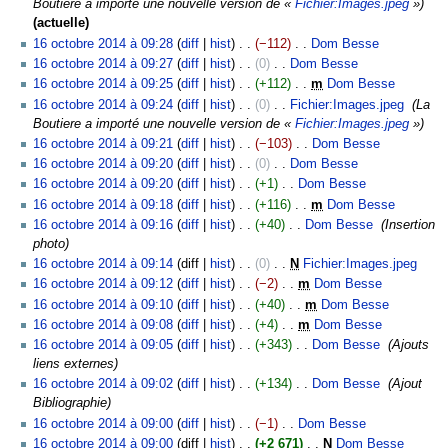
c
u
a
Boutiere a importé une nouvelle version de «
Fichier:Images.jpeg
»
f
i
m
s
e
é
u
r
n
u
c
t
actuelle
i
f
o
m
s
d
m
é
r
n
u
i
16 octobre 2014 à 09:28
diff
hist
−112
‎
Dom Besse
‎
c
i
d
o
m
e
é
s
é
r
n
o
A
a
16 octobre 2014 à 09:27
diff
hist
0
‎
Dom Besse
‎
c
i
d
o
s
d
u
s
é
r
n
u
A
t
a
16 octobre 2014 à 09:25
diff
hist
+112
‎
m
Dom Besse
‎
f
i
d
m
e
m
u
s
é
s
c
u
i
A
t
16 octobre 2014 à 09:24
diff
hist
0
‎
Fichier:Images.jpeg
‎
La
i
f
i
o
s
é
m
u
s
u
c
o
u
i
Boutiere a importé une nouvelle version de «
Fichier:Images.jpeg
»
c
i
f
d
m
d
é
m
u
n
u
n
c
o
a
16 octobre 2014 à 09:21
diff
hist
−103
‎
Dom Besse
‎
c
i
i
o
e
d
é
m
r
n
s
u
n
A
t
a
16 octobre 2014 à 09:20
diff
hist
0
‎
Dom Besse
‎
c
f
d
s
e
d
é
é
r
n
s
u
i
A
t
a
16 octobre 2014 à 09:20
diff
hist
+1
‎
Dom Besse
‎
i
i
m
s
e
d
s
é
r
c
o
u
i
A
t
c
16 octobre 2014 à 09:18
diff
hist
+116
‎
m
Dom Besse
‎
f
o
m
s
e
u
s
é
u
n
c
o
u
i
A
a
i
16 octobre 2014 à 09:16
diff
hist
+40
‎
Dom Besse
‎
Insertion
d
o
m
s
m
u
s
n
s
u
n
c
o
u
t
c
photo
i
d
o
m
é
m
u
r
n
s
u
n
c
i
a
16 octobre 2014 à 09:14
diff
hist
0
‎
N
Fichier:Images.jpeg
‎
f
i
d
o
d
é
m
é
r
n
s
u
o
t
A
i
16 octobre 2014 à 09:12
diff
hist
−2
‎
m
Dom Besse
‎
f
i
d
e
d
é
s
é
r
n
n
i
u
A
c
i
16 octobre 2014 à 09:10
diff
hist
+40
‎
m
Dom Besse
‎
f
i
s
e
d
u
s
é
r
s
o
c
u
a
A
c
i
16 octobre 2014 à 09:08
diff
hist
+4
‎
m
Dom Besse
‎
f
m
s
e
m
u
s
é
n
u
c
t
u
a
A
c
i
16 octobre 2014 à 09:05
diff
hist
+343
‎
Dom Besse
‎
Ajouts
o
m
s
é
m
u
s
s
n
u
i
c
t
u
a
c
liens externes
d
o
m
d
é
m
u
r
n
o
u
i
c
t
a
16 octobre 2014 à 09:02
diff
hist
+134
‎
Dom Besse
‎
Ajout
i
d
o
e
d
é
m
é
r
n
n
o
u
i
t
Bibliographie
f
i
d
s
e
d
é
s
é
s
r
n
n
o
i
i
16 octobre 2014 à 09:00
diff
hist
−1
‎
Dom Besse
‎
f
i
m
s
e
d
u
s
é
s
r
n
o
A
c
i
16 octobre 2014 à 09:00
diff
hist
+2 671
‎
N
Dom Besse
‎
f
o