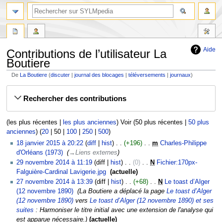
Aide
Contributions de l’utilisateur La
Boutiere
De
La Boutiere
discuter
journal des blocages
téléversements
journaux
Aller
Aller
Rechercher des contributions
à
à
la
la
navigation
recherche
(
les plus récentes
|
les plus anciennes
) Voir (
50 plus récentes
|
50 plus
anciennes
) (
20
|
50
|
100
|
250
|
500
)
18
18 janvier 2015 à 20:22
diff
hist
+196
‎
m
Charles-Philippe
janvier
d'Orléans (1973)
‎
→‎Liens externes
2015
29
29 novembre 2014 à 11:19
diff
hist
0
‎
N
Fichier:170px-
novembre
Falguière-Cardinal Lavigerie.jpg
‎
actuelle
2014
A
27
27 novembre 2014 à 13:39
diff
hist
+68
‎
N
Le toast d’Alger
u
novembre
(12 novembre 1890)
‎
La Boutiere a déplacé la page
Le toast d’Alger
c
2014
(12 novembre 1890)
vers
Le toast d’Alger (12 novembre 1890) et ses
u
suites
: Harmoniser le titre initial avec une extension de l'analyse qui
n
est apparue nécessaire.
actuelle