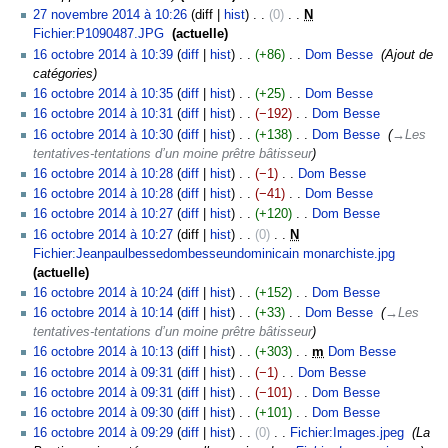
r
27 novembre 2014 à 10:26
diff
hist
0
‎
N
é
Fichier:P1090487.JPG
‎
actuelle
s
A
16
16 octobre 2014 à 10:39
diff
hist
+86
‎
Dom Besse
‎
Ajout de
u
u
octobre
catégories
m
c
2014
16 octobre 2014 à 10:35
diff
hist
+25
‎
Dom Besse
‎
é
u
A
16 octobre 2014 à 10:31
diff
hist
−192
‎
Dom Besse
‎
d
n
u
A
16 octobre 2014 à 10:30
diff
hist
+138
‎
Dom Besse
‎
→‎Les
e
r
c
u
tentatives-tentations d’un moine prêtre bâtisseur
s
é
u
c
16 octobre 2014 à 10:28
diff
hist
−1
‎
Dom Besse
‎
m
s
n
u
A
16 octobre 2014 à 10:28
diff
hist
−41
‎
Dom Besse
‎
o
u
r
n
u
A
16 octobre 2014 à 10:27
diff
hist
+120
‎
Dom Besse
‎
d
m
é
r
c
u
A
16 octobre 2014 à 10:27
diff
hist
0
‎
N
i
é
s
é
u
c
u
Fichier:Jeanpaulbessedombesseundominicain monarchiste.jpg
‎
f
d
u
s
n
u
c
A
actuelle
i
e
m
u
r
n
u
u
16 octobre 2014 à 10:24
diff
hist
+152
‎
Dom Besse
‎
c
s
é
m
é
r
n
c
A
16 octobre 2014 à 10:14
diff
hist
+33
‎
Dom Besse
‎
→‎Les
a
m
d
é
s
é
r
u
u
tentatives-tentations d’un moine prêtre bâtisseur
t
o
e
d
u
s
é
n
c
16 octobre 2014 à 10:13
diff
hist
+303
‎
m
Dom Besse
‎
i
d
s
e
m
u
s
r
u
A
16 octobre 2014 à 09:31
diff
hist
−1
‎
Dom Besse
‎
o
i
m
s
é
m
u
é
n
u
A
n
16 octobre 2014 à 09:31
diff
hist
−101
‎
Dom Besse
‎
f
o
m
d
é
m
s
r
c
u
A
s
16 octobre 2014 à 09:30
diff
hist
+101
‎
Dom Besse
‎
i
d
o
e
d
é
u
é
u
c
u
A
c
16 octobre 2014 à 09:29
diff
hist
0
‎
Fichier:Images.jpeg
‎
La
i
d
s
e
d
m
s
n
u