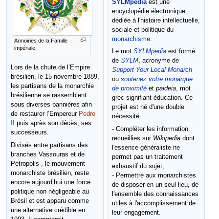
SYLMpedia
est une
encyclopédie électronique
dédiée à l'histoire intellectuelle,
sociale et politique du
monarchisme
.
Armoiries de la Famille
impériale
Le mot
SYLMpedia
est formé
de
SYLM
, acronyme de
Lors de la chute de l’Empire
Support Your Local Monarch
brésilien, le 15 novembre 1889,
ou
soutenez votre monarque
les partisans de la monarchie
de proximité
et
paideia
, mot
brésilienne se rassemblent
grec signifiant éducation. Ce
sous diverses bannières afin
projet est né d'une double
de restaurer l’Empereur
Pedro
nécessité:
II
puis après son décès, ses
- Compléter les information
successeurs.
recueillies sur
Wikipedia
dont
Divisés entre partisans des
l'essence généraliste ne
branches Vassouras et de
permet pas un traitement
Petropolis , le mouvement
exhaustif du sujet;
monarchiste brésilien, reste
- Permettre aux monarchistes
encore aujourd’hui une force
de disposer en un seul lieu, de
politique non négligeable au
l'ensemble des connaissances
Brésil et est apparu comme
utiles à l'accomplissement de
une alternative crédible en
leur engagement.