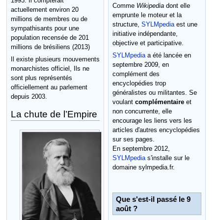
1993. Il compterait
Comme
Wikipedia
dont elle
actuellement environ 20
emprunte le moteur et la
millions de membres ou de
structure,
SYLMpedia
est une
sympathisants pour une
initiative indépendante,
population recensée de 201
objective et participative.
millions de brésiliens (2013)
SYLMpedia
a été lancée en
Il existe plusieurs mouvements
septembre 2009, en
monarchistes officiel, Ils ne
complément des
sont plus représentés
encyclopédies trop
officiellement au parlement
généralistes ou militantes. Se
depuis 2003.
voulant
complémentaire
et
non concurrente, elle
La chute de l’Empire
encourage les liens vers les
articles d'autres encyclopédies
sur ses pages.
En septembre 2012,
SYLMpedia
s'installe sur le
domaine sylmpedia.fr.
Que s'est-il passé le 9
août ?