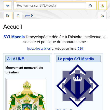
plus
Accueil
Aller
Aller
SYLMpedia
l'encyclopédie dédiée à l'histoire intellectuelle,
à
à
sociale et politique du monarchisme.
la
la
Index des articles
:: Articles en ligne:
510
navigation
recherche
A LA UNE...
Le projet SYLMpedia
Mouvement monarchiste
brésilien