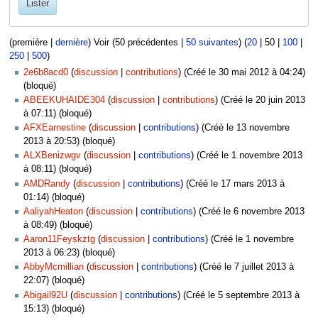
Lister
(
première
|
dernière
) Voir (
50 précédentes
|
50 suivantes
) (
20
|
50
|
100
|
250
|
500
)
2e6b8acd0
discussion
contributions
(Créé le 30 mai 2012 à 04:24)
(bloqué)
ABEEKUHAIDE304
discussion
contributions
(Créé le 20 juin 2013
à 07:11) (bloqué)
AFXEarnestine
discussion
contributions
(Créé le 13 novembre
2013 à 20:53) (bloqué)
ALXBenizwgv
discussion
contributions
(Créé le 1 novembre 2013
à 08:11) (bloqué)
AMDRandy
discussion
contributions
(Créé le 17 mars 2013 à
01:14) (bloqué)
AaliyahHeaton
discussion
contributions
(Créé le 6 novembre 2013
à 08:49) (bloqué)
Aaron11Feyskztg
discussion
contributions
(Créé le 1 novembre
2013 à 06:23) (bloqué)
AbbyMcmillian
discussion
contributions
(Créé le 7 juillet 2013 à
22:07) (bloqué)
Abigail92U
discussion
contributions
(Créé le 5 septembre 2013 à
15:13) (bloqué)