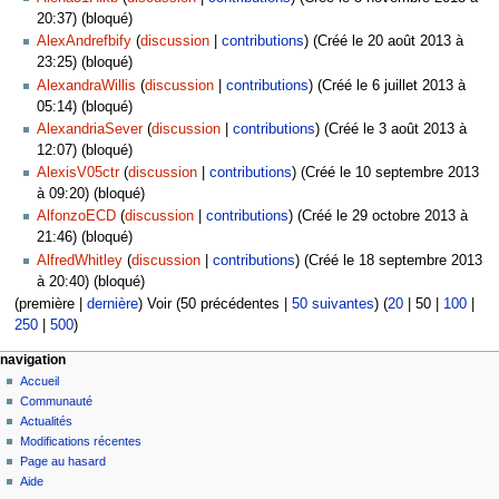
20:37) (bloqué)
AlexAndrefbify
discussion
contributions
(Créé le 20 août 2013 à
23:25) (bloqué)
AlexandraWillis
discussion
contributions
(Créé le 6 juillet 2013 à
05:14) (bloqué)
AlexandriaSever
discussion
contributions
(Créé le 3 août 2013 à
12:07) (bloqué)
AlexisV05ctr
discussion
contributions
(Créé le 10 septembre 2013
à 09:20) (bloqué)
AlfonzoECD
discussion
contributions
(Créé le 29 octobre 2013 à
21:46) (bloqué)
AlfredWhitley
discussion
contributions
(Créé le 18 septembre 2013
à 20:40) (bloqué)
(
première
|
dernière
) Voir (
50 précédentes
|
50 suivantes
) (
20
|
50
|
100
|
250
|
500
)
navigation
Accueil
Communauté
Actualités
Modifications récentes
Page au hasard
Aide