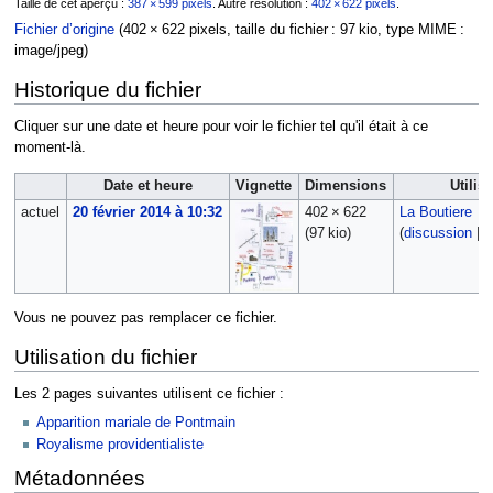
Taille de cet aperçu :
387 × 599 pixels
.
Autre résolution :
402 × 622 pixels
.
Fichier d’origine
‎
(402 × 622 pixels, taille du fichier : 97 kio, type MIME :
image/jpeg
)
Historique du fichier
Cliquer sur une date et heure pour voir le fichier tel qu'il était à ce
moment-là.
Date et heure
Vignette
Dimensions
Utilis
actuel
20 février 2014 à 10:32
402 × 622
La Boutiere
(97 kio)
(
discussion
|
c
Vous ne pouvez pas remplacer ce fichier.
Utilisation du fichier
Les 2 pages suivantes utilisent ce fichier :
Apparition mariale de Pontmain
Royalisme providentialiste
Métadonnées