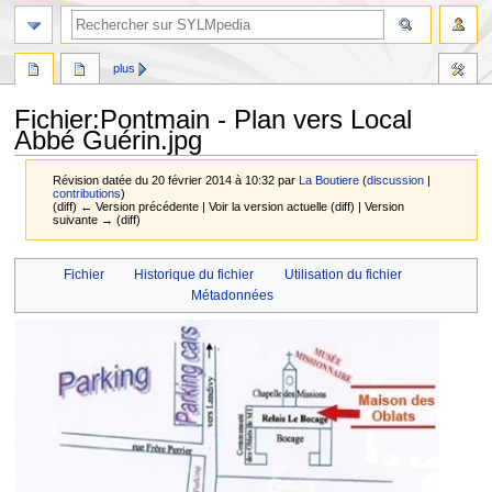
plus
Fichier
:
Pontmain - Plan vers Local
Abbé Guérin.jpg
Révision datée du 20 février 2014 à 10:32 par
La Boutiere
(
discussion
|
contributions
)
(diff) ← Version précédente | Voir la version actuelle (diff) | Version
suivante → (diff)
Aller
Aller
Fichier
Historique du fichier
Utilisation du fichier
à
à
Métadonnées
la
la
navigation
recherche