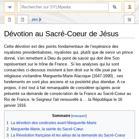
plus
Dévotion au Sacré-Coeur de Jésus
Aller
Aller
Cette dévotion est des points fondamentaux de l’espérance des
à
à
royalistes providentialistes, royalistes qui, plutôt que de servir un prince
la
la
donné, s'en remettent à Dieu du point de savoir qui doit être Son
navigation
recherche
représentant sur le trône de France . Si les analyses qui lui sont
consacrées ci-dessous insistent à bon droit sur le rôle joué par la
religieuse visitandine Marguerite-Marie Alacoque (1647-1690) , ses
fondements en sont plus anciens et sa postérité plus étendue. A ce
propos, il est tout à fait remarquable de considérer qu'après avoir
présenté sa demande de consécration de la France au Sacré-Coeur au
Roi de France, le Seigneur l'ait renouvellé à ... la République le 16
janvier 1916.
Sommaire
1
La dévotion des cordicoles avant Marguerite-Marie
2
Marguerite-Marie, la sainte du Sacré-Cœur.
3
La Révolution française et les aléas de la demande du Sacré-Coeur