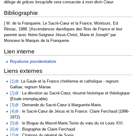
déluge de grâces lorsqu'elle sera consacrée à mon divin Cœur.
Bibliographie
[ M. de la Franquerie, Le Sacré-Cœur et la France, Montsurs, Ed.
Résiac, 1988. [Ascendances davidiques des Rois de France et leur
parenté avec Notre-Seigneur Jésus-Christ, Marie et Joseph” par
Monsieur le Marquis de la Franquerie.
Lien interne
Royalisme providentialiste
Liens externes
[1]
: La Gaule et la France chrétienne et catholique - regnum
Galliae, regnum Mariae.
[2]
: La dévotion au Sacré-Cœur, résumé historique et théologique
(Etude irremplaçable).
[3]
: Demande du Sacré-Cœur à Marguerite-Marie.
[4]
: le Sacré-Cœur de Jésus et la France. Claire Ferchaud (1896-
1972).
[5]
: le Blogue du Mesnil-Marie.Texte du vœu du roi Louis XVI.
[6]
: Biographie de Claire Ferchaud.
[7]
: Citations du général de Sonis.