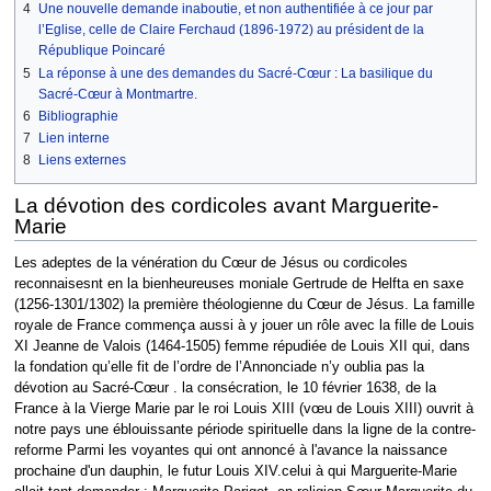
4
Une nouvelle demande inaboutie, et non authentifiée à ce jour par
l’Eglise, celle de Claire Ferchaud (1896-1972) au président de la
République Poincaré
5
La réponse à une des demandes du Sacré-Cœur : La basilique du
Sacré-Cœur à Montmartre.
6
Bibliographie
7
Lien interne
8
Liens externes
La dévotion des cordicoles avant Marguerite-
Marie
Les adeptes de la vénération du Cœur de Jésus ou cordicoles
reconnaisesnt en la bienheureuses moniale Gertrude de Helfta en saxe
(1256-1301/1302) la première théologienne du Cœur de Jésus. La famille
royale de France commença aussi à y jouer un rôle avec la fille de Louis
XI Jeanne de Valois (1464-1505) femme répudiée de Louis XII qui, dans
la fondation qu’elle fit de l’ordre de l’Annonciade n’y oublia pas la
dévotion au Sacré-Cœur . la consécration, le 10 février 1638, de la
France à la Vierge Marie par le roi Louis XIII (vœu de Louis XIII) ouvrit à
notre pays une éblouissante période spirituelle dans la ligne de la contre-
reforme Parmi les voyantes qui ont annoncé à l'avance la naissance
prochaine d'un dauphin, le futur Louis XIV.celui à qui Marguerite-Marie