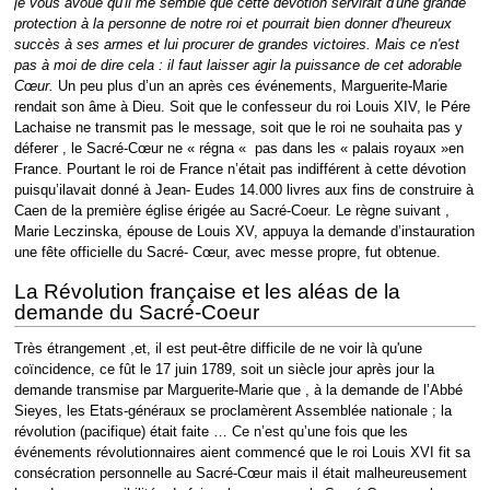
je vous avoue qu'il me semble que cette dévotion servirait d'une grande
protection à la personne de notre roi et pourrait bien donner d'heureux
succès à ses armes et lui procurer de grandes victoires. Mais ce n'est
pas à moi de dire cela : il faut laisser agir la puissance de cet adorable
Cœur.
Un peu plus d’un an après ces événements, Marguerite-Marie
rendait son âme à Dieu. Soit que le confesseur du roi Louis XIV, le Pére
Lachaise ne transmit pas le message, soit que le roi ne souhaita pas y
déferer , le Sacré-Cœur ne « régna « pas dans les « palais royaux »en
France. Pourtant le roi de France n’était pas indifférent à cette dévotion
puisqu’ilavait donné à Jean- Eudes 14.000 livres aux fins de construire à
Caen de la première église érigée au Sacré-Coeur. Le règne suivant ,
Marie Leczinska, épouse de Louis XV, appuya la demande d’instauration
une fête officielle du Sacré- Cœur, avec messe propre, fut obtenue.
La Révolution française et les aléas de la
demande du Sacré-Coeur
Très étrangement ,et, il est peut-être difficile de ne voir là qu'une
coïncidence, ce fût le 17 juin 1789, soit un siècle jour après jour la
demande transmise par Marguerite-Marie que , à la demande de l’Abbé
Sieyes, les Etats-généraux se proclamèrent Assemblée nationale ; la
révolution (pacifique) était faite … Ce n’est qu’une fois que les
événements révolutionnaires aient commencé que le roi Louis XVI fit sa
consécration personnelle au Sacré-Cœur mais il était malheureusement