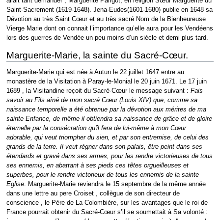
allait tant demander ; Marguerite Parigot, en religion Sœur Marguerite du
Saint-Sacrement (1619-1648). Jena-Eudes(1601-1680) publie en 1648 sa
Dévotion au très Saint Cœur et au très sacré Nom de la Bienheureuse
Vierge Marie dont on connait l’importance qu’elle aura pour les Vendéens
lors des guerres de Vendée un peu moins d’un siècle et demi plus tard.
Marguerite-Marie, la sainte du Sacré-Cœur.
Marguerite-Marie qui est née à Autun le 22 juillet 1647 entre au
monastère de la Visitation à Paray-le-Monial le 20 juin 1671. Le 17 juin
1689 , la Visitandine reçoit du Sacré-Cœur le message suivant :
Fais
savoir au Fils aîné de mon sacré Cœur (Louis XIV) que, comme sa
naissance temporelle a été obtenue par la dévotion aux mérites de ma
sainte Enfance, de même il obtiendra sa naissance de grâce et de gloire
éternelle par la consécration qu'il fera de lui-même à mon Cœur
adorable, qui veut triompher du sien, et par son entremise, de celui des
grands de la terre. Il veut régner dans son palais, être peint dans ses
étendards et gravé dans ses armes, pour les rendre victorieuses de tous
ses ennemis, en abattant à ses pieds ces têtes orgueilleuses et
superbes, pour le rendre victorieux de tous les ennemis de la sainte
Eglise
. Marguerite-Marie reviendra le 15 septembre de la même année
dans une lettre au pere Croiset , collègue de son directeur de
conscience , le Père de La Colombière, sur les avantages que le roi de
France pourrait obtenir du Sacré-Cœur s’il se soumettait à Sa volonté :