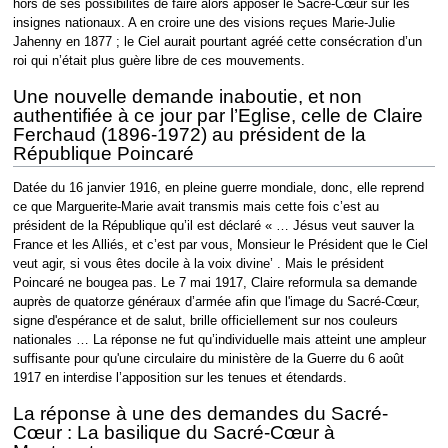
hors de ses possibilités de faire alors apposer le Sacré-Cœur sur les
insignes nationaux. A en croire une des visions reçues Marie-Julie
Jahenny en 1877 ; le Ciel aurait pourtant agréé cette consécration d’un
roi qui n’était plus guère libre de ces mouvements.
Une nouvelle demande inaboutie, et non
authentifiée à ce jour par l’Eglise, celle de Claire
Ferchaud (1896-1972) au président de la
République Poincaré
Datée du 16 janvier 1916, en pleine guerre mondiale, donc, elle reprend
ce que Marguerite-Marie avait transmis mais cette fois c’est au
président de la République qu’il est déclaré « … Jésus veut sauver la
France et les Alliés, et c’est par vous, Monsieur le Président que le Ciel
veut agir, si vous êtes docile à la voix divine’ . Mais le président
Poincaré ne bougea pas. Le 7 mai 1917, Claire reformula sa demande
auprès de quatorze généraux d’armée afin que l'image du Sacré-Cœur,
signe d'espérance et de salut, brille officiellement sur nos couleurs
nationales … La réponse ne fut qu’individuelle mais atteint une ampleur
suffisante pour qu'une circulaire du ministère de la Guerre du 6 août
1917 en interdise l’apposition sur les tenues et étendards.
La réponse à une des demandes du Sacré-
Cœur : La basilique du Sacré-Cœur à