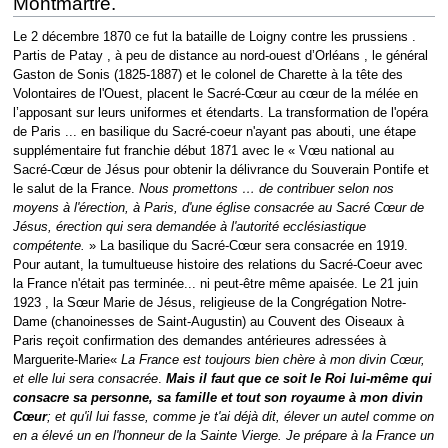
Montmartre.
Le 2 décembre 1870 ce fut la bataille de Loigny contre les prussiens .
Partis de Patay , à peu de distance au nord-ouest d’Orléans , le général
Gaston de Sonis (1825-1887) et le colonel de Charette à la tête des
Volontaires de l'Ouest, placent le Sacré-Cœur au cœur de la mélée en
l’apposant sur leurs uniformes et étendarts. La transformation de l'opéra
de Paris ... en basilique du Sacré-coeur n'ayant pas abouti, une étape
supplémentaire fut franchie début 1871 avec le « Vœu national au
Sacré-Cœur de Jésus pour obtenir la délivrance du Souverain Pontife et
le salut de la France.
Nous promettons … de contribuer selon nos
moyens à l'érection, à Paris, d'une église consacrée au Sacré Cœur de
Jésus, érection qui sera demandée à l'autorité ecclésiastique
compétente.
» La basilique du Sacré-Cœur sera consacrée en 1919.
Pour autant, la tumultueuse histoire des relations du Sacré-Coeur avec
la France n'était pas terminée... ni peut-être même apaisée. Le 21 juin
1923 , la Sœur Marie de Jésus, religieuse de la Congrégation Notre-
Dame (chanoinesses de Saint-Augustin) au Couvent des Oiseaux à
Paris reçoit confirmation des demandes antérieures adressées à
Marguerite-Marie«
La France est toujours bien chère à mon divin Cœur,
et elle lui sera consacrée
.
Mais il faut que ce soit le Roi lui-même qui
consacre sa personne, sa famille et tout son royaume à mon divin
Cœur
; et qu'il lui fasse, comme je t'ai déjà dit, élever un autel comme on
en a élevé un en l'honneur de la Sainte Vierge. Je prépare à la France un