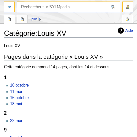
plus
Aide
Catégorie
:
Louis XV
Aller
Aller
Louis XV
à
à
Pages dans la catégorie « Louis XV »
la
la
navigation
recherche
Cette catégorie comprend 14 pages, dont les 14 ci-dessous.
1
10 octobre
11 mai
16 octobre
18 mai
2
22 mai
9