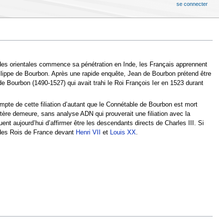
se connecter
des orientales commence sa pénétration en Inde, les Français apprennent
ippe de Bourbon. Après une rapide enquête, Jean de Bourbon prétend être
e Bourbon (1490-1527) qui avait trahi le Roi François Ier en 1523 durant
mpte de cette filiation d’autant que le Connétable de Bourbon est mort
ère demeure, sans analyse ADN qui prouverait une filiation avec la
nt aujourd’hui d’affirmer être les descendants directs de Charles III. Si
nés des Rois de France devant
Henri VII
et
Louis XX
.