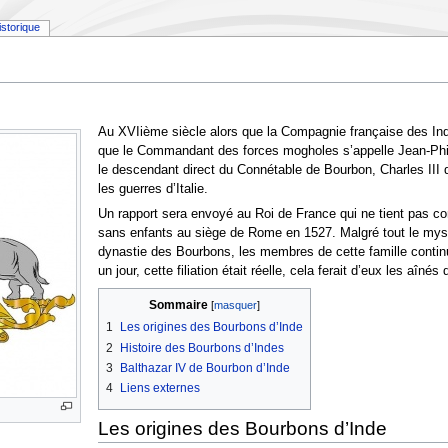
istorique
Au XVIième siècle alors que la Compagnie française des In
que le Commandant des forces mogholes s’appelle Jean-Phil
le descendant direct du Connétable de Bourbon, Charles III d
les guerres d’Italie.
Un rapport sera envoyé au Roi de France qui ne tient pas co
sans enfants au siège de Rome en 1527. Malgré tout le myst
dynastie des Bourbons, les membres de cette famille continue
un jour, cette filiation était réelle, cela ferait d’eux les aî
Sommaire
1
Les origines des Bourbons d’Inde
2
Histoire des Bourbons d’Indes
3
Balthazar IV de Bourbon d’Inde
4
Liens externes
Les origines des Bourbons d’Inde