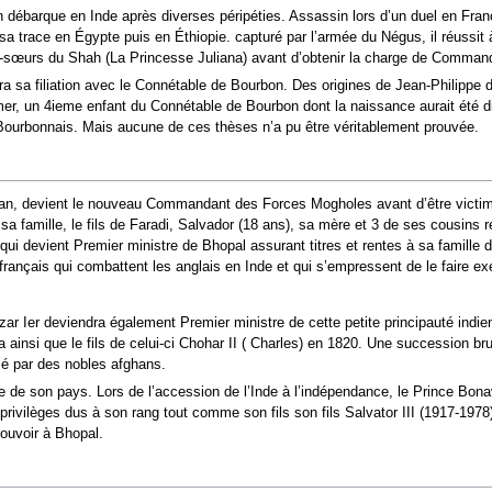
 débarque en Inde après diverses péripéties. Assassin lors d’un duel en Fran
a sa trace en Égypte puis en Éthiopie. capturé par l’armée du Négus, il réussit
e-sœurs du Shah (La Princesse Juliana) avant d’obtenir la charge de Comman
dra sa filiation avec le Connétable de Bourbon. Des origines de Jean-Philippe
 un 4ieme enfant du Connétable de Bourbon dont la naissance aurait été dissi
 Bourbonnais. Mais aucune de ces thèses n’a pu être véritablement prouvée.
, devient le nouveau Commandant des Forces Mogholes avant d’être victime d’
 sa famille, le fils de Faradi, Salvador (18 ans), sa mère et 3 de ses cousin
qui devient Premier ministre de Bhopal assurant titres et rentes à sa famille
rançais qui combattent les anglais en Inde et qui s’empressent de le faire ex
zar Ier deviendra également Premier ministre de cette petite principauté indi
a ainsi que le fils de celui-ci Chohar II ( Charles) en 1820. Une succession bru
é par des nobles afghans.
e de son pays. Lors de l’accession de l’Inde à l’indépendance, le Prince Bona
privilèges dus à son rang tout comme son fils son fils Salvator III (1917-197
ouvoir à Bhopal.