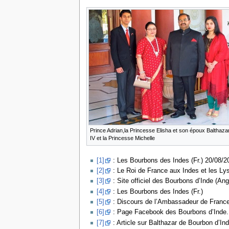
Prince Adrian,la Princesse Elisha et son époux Balthaza
IV et la Princesse Michelle
[1]
: Les Bourbons des Indes (Fr.) 20/08/2
[2]
: Le Roi de France aux Indes et les Lys
[3]
: Site officiel des Bourbons d’Inde (Angl
[4]
: Les Bourbons des Indes (Fr.)
[5]
: Discours de l’Ambassadeur de France l
[6]
: Page Facebook des Bourbons d’Inde.
[7]
: Article sur Balthazar de Bourbon d’Ind