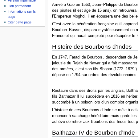
Version imprimable
Arrivé à Gao en 1560, Jean–Philippe de Bourbon
Lien permanent
des pirates (il est âgé de 15 ans), on retrouver
Informations sur la
l’Empereur Moghol, il en épousera une des bell
page
Citer cette page
C’est avec la pénétration française qu’il appren
Bourbon–Busset, disparu mystérieusement en mer,
France et qui aurait comploté pour récupérer le
Histoire des Bourbons d’Indes
En 1747, Faradi de Bourbon , descendant de Jean
jalousie du Rajah de Nawar qui a fait massacrer
des armées, c’est son fils Bhopar (1772- 1879 ) 
déposé en 1794 sur ordres des révolutionnaires f
Restauré dans ses droits par les anglais, Baltha
fils Balthazar II lui succèdera en 1816 en hériter
succombé à un poison lors d’un complot organis
L’histoire de ces Bourbons d’Inde se mêle à cell
renoncer à sa charge héréditaire mais garde les 
achève de retirer aux Bourbons des Indes tout p
Balthazar IV de Bourbon d’Inde