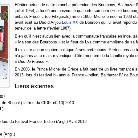
Héritier actuel de cette branche prétendue des Bourbons, Balthazar 
juillet 1958, a fondé une université qui porte son nom (Ecole bourbon
enfants Frédéric (ou Fitzgerald) né en 1985, Michelle née ne 1988 et 
avait écrit au Duc d’Anjou
Louis XX
de Bourbon qui lui avait répondu
teneur de la lettre (février 1987).
Bien qu’il n’est aucun lien avec la communauté française en inde, sa
« Maison des Bourbons » et la fleur de Lys comme emblème de sa fa
Il n’existe aucun soutien politique à ses prétentions. Prétentions au
n’a jamais acte mais revendique d’être membre de la famille royale d
«
Duc de France
».
En 2006, le Prince Michel de Grèce a fait paraître un livre romancé s
2013, lors du festival bi- annuel Franco –Indien, Balthazar IV de Bourb
r
Liens externes
007
 de Bhopal ( lettres du CIDIF n0 10) 2010
.)
ors du festival Franco- Indien (Angl.) Avril 2013
e (Angl.)