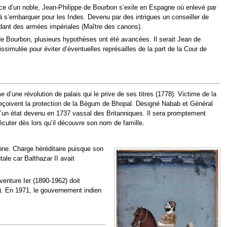
ce d’un noble, Jean-Philippe de Bourbon s‘exile en Espagne où enlevé par
 à s’embarquer pour les Indes. Devenu par des intrigues un conseiller de
dant des armées impériales (Maître des canons).
 de Bourbon, plusieurs hypothèses ont été avancées. Il serait Jean de
mulée pour éviter d’éventuelles représailles de la part de la Cour de
une révolution de palais qui le prive de ses titres (1778). Victime de la
s reçoivent la protection de la Bégum de Bhopal. Désigné Nabab et Général
 d’un état devenu en 1737 vassal des Britanniques. Il sera promptement
écuter dès lors qu’il découvre son nom de famille.
enne. Charge héréditaire puisque son
tale car Balthazar II avait
venture Ier (1890-1962) doit
8). En 1971, le gouvernement indien