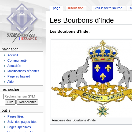
page
discussion
voir le texte source
h
Les Bourbons d'Inde
Aller
Aller
Les Bourbons d’Inde
.
à
à
la
la
navigation
recherche
navigation
Accueil
Communauté
Actualités
Modifications récentes
Page au hasard
Aide
rechercher
outils
Pages liées
Armoiries des Bourbons d'Inde
Suivi des pages liées
Pages spéciales