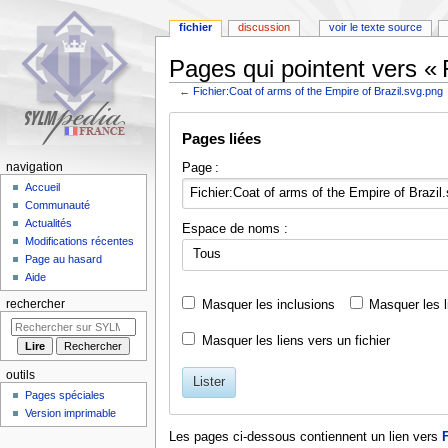
fichier
discussion
voir le texte source
Pages qui pointent vers « 
←
Fichier:Coat of arms of the Empire of Brazil.svg.png
Aller
Aller
Pages liées
à
à
la
la
Page :
navigation
navigation
recherche
Accueil
Communauté
Actualités
Espace de noms :
Modifications récentes
Tous
Page au hasard
Aide
Masquer les inclusions
Masquer les l
rechercher
Masquer les liens vers un fichier
outils
Lister
Pages spéciales
Version imprimable
Les pages ci-dessous contiennent un lien vers
F