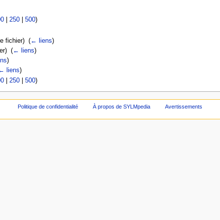
00
|
250
|
500
)
e fichier) ‎
(
← liens
)
er) ‎
(
← liens
)
ens
)
← liens
)
00
|
250
|
500
)
Politique de confidentialité
À propos de SYLMpedia
Avertissements