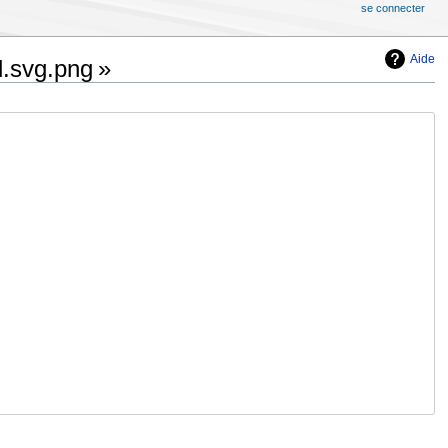
se connecter
Aide
l.svg.png »