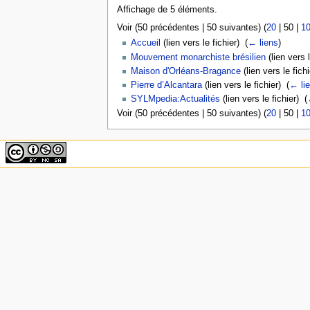
Affichage de 5 éléments.
Voir (
50 précédentes
|
50 suivantes
) (
20
|
50
|
1
Accueil
(lien vers le fichier) ‎
(
← liens
)
Mouvement monarchiste brésilien
(lien vers l
Maison d'Orléans-Bragance
(lien vers le fichi
Pierre d’Alcantara
(lien vers le fichier) ‎
(
← li
SYLMpedia:Actualités
(lien vers le fichier) ‎
(
Voir (
50 précédentes
|
50 suivantes
) (
20
|
50
|
1