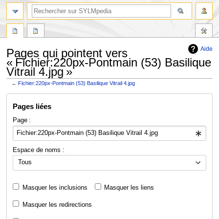
Aide
Pages qui pointent vers
« Fichier:220px-Pontmain (53) Basilique
Vitrail 4.jpg »
←
Fichier:220px-Pontmain (53) Basilique Vitrail 4.jpg
Aller
Aller
Pages liées
à
à
la
la
Page :
navigation
recherche
Espace de noms :
Tous
Masquer les inclusions
Masquer les liens
Masquer les redirections