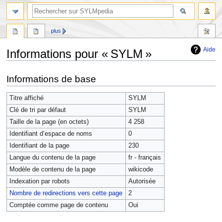
plus
Aide
Informations pour « SYLM »
Aller
Aller
Informations de base
à
à
la
la
Titre affiché
SYLM
navigation
recherche
Clé de tri par défaut
SYLM
Taille de la page (en octets)
4 258
Identifiant dʼespace de noms
0
Identifiant de la page
230
Langue du contenu de la page
fr - français
Modèle de contenu de la page
wikicode
Indexation par robots
Autorisée
Nombre de redirections vers cette page
2
Comptée comme page de contenu
Oui