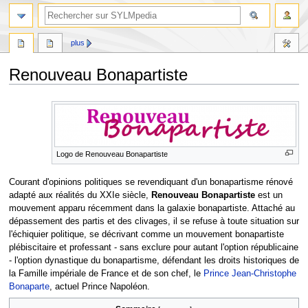
plus
Renouveau Bonapartiste
Aller
Aller
à
à
la
la
navigation
recherche
Logo de Renouveau Bonapartiste
Courant d'opinions politiques se revendiquant d'un bonapartisme rénové
adapté aux réalités du XXIe siècle,
Renouveau Bonapartiste
est un
mouvement apparu récemment dans la galaxie bonapartiste. Attaché au
dépassement des partis et des clivages, il se refuse à toute situation sur
l'échiquier politique, se décrivant comme un mouvement bonapartiste
plébiscitaire et professant - sans exclure pour autant l'option républicaine
- l'option dynastique du bonapartisme, défendant les droits historiques de
la Famille impériale de France et de son chef, le
Prince Jean-Christophe
Bonaparte
, actuel Prince Napoléon.