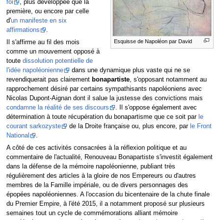
foi
, plus développée que la
première, ou encore par celle
d'
un manifeste en six
affirmations
.
Esquisse de Napoléon par David
Il s'affirme au fil des mois
comme un mouvement opposé à
toute
dissolution potentielle de
l'idée napoléonienne
dans une dynamique plus vaste qui ne se
revendiquerait pas clairement
bonapartiste
, s'opposant notamment au
rapprochement désiré par certains sympathisants napoléoniens avec
Nicolas Dupont-Aignan dont il salue la justesse des convictions mais
condamne la réalité de ses discours
. Il s'oppose également avec
détermination à toute récupération du bonapartisme que ce soit par
le
courant sarkozyste
de la Droite française ou, plus encore, par
le Front
National
.
A côté de ces activités consacrées à la réflexion politique et au
commentaire de l'actualité, Renouveau Bonapartiste s'investit également
dans la défense de la mémoire napoléonienne, publiant très
régulièrement des articles à la gloire de nos Empereurs ou d'autres
membres de la Famille impériale, ou de divers personnages des
épopées napoléoniennes. A l'occasion du bicentenaire de la chute finale
du Premier Empire, à l'été 2015, il a notamment proposé sur plusieurs
semaines tout un cycle de commémorations alliant mémoire