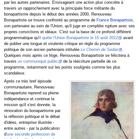
par les autres partenaires. Envisageant une action plus concrète à
travers un rapprochement avec la principale force militante du
bonapartisme depuis le début des années 2000, Renouveau
Bonapartiste se trouve confronté au programme de
France Bonapartiste
,
son partenaire au sein de l'Union, qu'il juge en complète rupture avec ses
propres convictions et idéaux. C'est sur la base de ce profond différent
programmatique qu'
il quitte l'Union Bonapartiste le 15 août 2012
avant
de publier une longue et virulente critique en règle du programme
politique de son ancien partenaire intitulée
Le Chemin de Sedan
.
Quelques mois après ce litige, Renouveau Bonapartiste se félicitera à
travers
un communiqué public
de la réécriture partielle de ce
programme, notamment sur les points soulignés comme les plus
scandaleux.
Après ce très bref épisode
communautaire, Renouveau
Bonapartiste reprend sa pleine
indépendance et continue la
mission qu'il s'est donnée, la
rénovation du bonapartisme par
la réflexion politique et le débat
d'idées, entreprise illustrée -
entre autres - par la publication
d'
une seconde profession de