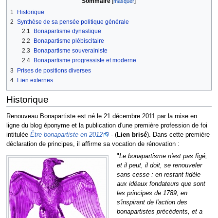
Sommaire
1
Historique
2
Synthèse de sa pensée politique générale
2.1
Bonapartisme dynastique
2.2
Bonapartisme plébiscitaire
2.3
Bonapartisme souverainiste
2.4
Bonapartisme progressiste et moderne
3
Prises de positions diverses
4
Lien externes
Historique
Renouveau Bonapartiste est né le 21 décembre 2011 par la mise en
ligne du blog éponyme et la publication d'une première profession de foi
intitulée
Être bonapartiste en 2012
- (
Lien brisé
). Dans cette première
déclaration de principes, il affirme sa vocation de rénovation :
"
Le bonapartisme n'est pas figé,
et il peut, il doit, se renouveler
sans cesse : en restant fidèle
aux idéaux fondateurs que sont
les principes de 1789, en
s'inspirant de l'action des
bonapartistes précédents, et a