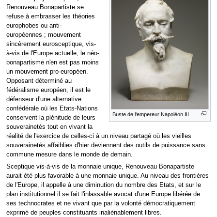
Renouveau Bonapartiste se
refuse à embrasser les théories
europhobes ou anti-
européennes ; mouvement
sincèrement eurosceptique, vis-
à-vis de l'Europe actuelle, le néo-
bonapartisme n'en est pas moins
un mouvement pro-européen.
Opposant déterminé au
fédéralisme européen, il est le
défenseur d'une alternative
confédérale où les Etats-Nations
Buste de l'empereur Napoléon III
conservent la plénitude de leurs
souverainetés tout en vivant la
réalité de l'exercice de celles-ci à un niveau partagé où les vieilles
souverainetés affaiblies d'hier deviennent des outils de puissance sans
commune mesure dans le monde de demain.
Sceptique vis-à-vis de la monnaie unique, Renouveau Bonapartiste
aurait été plus favorable à une monnaie unique. Au niveau des frontières
de l'Europe, il appelle à une diminution du nombre des Etats, et sur le
plan institutionnel il se fait l'inlassable avocat d'une Europe libérée de
ses technocrates et ne vivant que par la volonté démocratiquement
exprimé de peuples constituants inaliénablement libres.