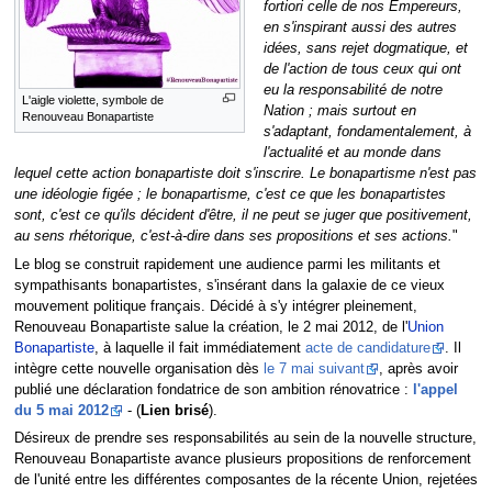
fortiori celle de nos Empereurs,
en s'inspirant aussi des autres
idées, sans rejet dogmatique, et
de l'action de tous ceux qui ont
eu la responsabilité de notre
L'aigle violette, symbole de
Nation ; mais surtout en
Renouveau Bonapartiste
s'adaptant, fondamentalement, à
l'actualité et au monde dans
lequel cette action bonapartiste doit s'inscrire. Le bonapartisme n'est pas
une idéologie figée ; le bonapartisme, c'est ce que les bonapartistes
sont, c'est ce qu'ils décident d'être, il ne peut se juger que positivement,
au sens rhétorique, c'est-à-dire dans ses propositions et ses actions.
"
Le blog se construit rapidement une audience parmi les militants et
sympathisants bonapartistes, s'insérant dans la galaxie de ce vieux
mouvement politique français. Décidé à s'y intégrer pleinement,
Renouveau Bonapartiste salue la création, le 2 mai 2012, de l'
Union
Bonapartiste
, à laquelle il fait immédiatement
acte de candidature
. Il
intègre cette nouvelle organisation dès
le 7 mai suivant
, après avoir
publié une déclaration fondatrice de son ambition rénovatrice :
l'appel
du 5 mai 2012
- (
Lien brisé
).
Désireux de prendre ses responsabilités au sein de la nouvelle structure,
Renouveau Bonapartiste avance plusieurs propositions de renforcement
de l'unité entre les différentes composantes de la récente Union, rejetées