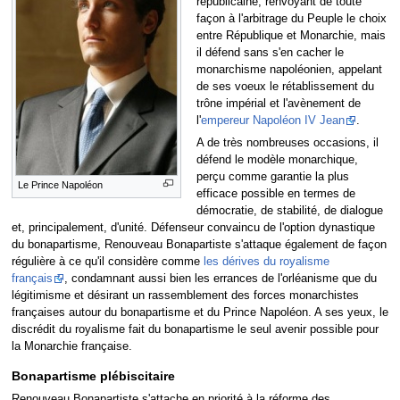
républicaine, renvoyant de toute
façon à l'arbitrage du Peuple le choix
entre République et Monarchie, mais
il défend sans s'en cacher le
monarchisme napoléonien, appelant
de ses voeux le rétablissement du
trône impérial et l'avènement de
l'
empereur Napoléon IV Jean
.
A de très nombreuses occasions, il
défend le modèle monarchique,
perçu comme garantie la plus
Le Prince Napoléon
efficace possible en termes de
démocratie, de stabilité, de dialogue
et, principalement, d'unité. Défenseur convaincu de l'option dynastique
du bonapartisme, Renouveau Bonapartiste s'attaque également de façon
régulière à ce qu'il considère comme
les dérives du royalisme
français
, condamnant aussi bien les errances de l'orléanisme que du
légitimisme et désirant un rassemblement des forces monarchistes
françaises autour du bonapartisme et du Prince Napoléon. A ses yeux, le
discrédit du royalisme fait du bonapartisme le seul avenir possible pour
la Monarchie française.
Bonapartisme plébiscitaire
Renouveau Bonapartiste s'attache en priorité à la réforme des