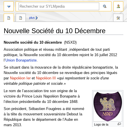
plus
Nouvelle Société du 10 Décembre
Aller
Aller
Nouvelle société du 10 décembre
(NSXD)
à
à
Association politique et réseau militant ,indépendant de tout parti
la
la
politique, la Nouvelle société du 10 décembre rejoint le 16 juillet 2012
navigation
recherche
l’
Union Bonapartiste
.
Se situant dans la mouvance de la droite républicaine bonapartiste, la
Nouvelle société du 10 décembre se revendique des principes légués
par
Napoléon Ier
et
Napoléon III
«
qui représentent le socle d'une
véritable politique patriote et sociale.
»
Le nom de l’association tire son origine de la
victoire du Prince Louis Napoléon Bonaparte à
l’élection présidentielle du 10 décembre 1848.
Son président, Sébastien Fougères a été nommé
à la tête du mouvement souverainiste Debout la
République dans le département de l’Aube en
Logo de la
mars 2013.