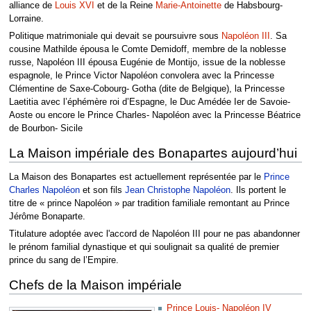
alliance de
Louis XVI
et de la Reine
Marie-Antoinette
de Habsbourg-
Lorraine.
Politique matrimoniale qui devait se poursuivre sous
Napoléon III
. Sa
cousine Mathilde épousa le Comte Demidoff, membre de la noblesse
russe, Napoléon III épousa Eugénie de Montijo, issue de la noblesse
espagnole, le Prince Victor Napoléon convolera avec la Princesse
Clémentine de Saxe-Cobourg- Gotha (dite de Belgique), la Princesse
Laetitia avec l’éphémère roi d’Espagne, le Duc Amédée Ier de Savoie-
Aoste ou encore le Prince Charles- Napoléon avec la Princesse Béatrice
de Bourbon- Sicile
La Maison impériale des Bonapartes aujourd’hui
La Maison des Bonapartes est actuellement représentée par le
Prince
Charles Napoléon
et son fils
Jean Christophe Napoléon
. Ils portent le
titre de « prince Napoléon » par tradition familiale remontant au Prince
Jérôme Bonaparte.
Titulature adoptée avec l'accord de Napoléon III pour ne pas abandonner
le prénom familial dynastique et qui soulignait sa qualité de premier
prince du sang de l’Empire.
Chefs de la Maison impériale
Prince Louis- Napoléon IV