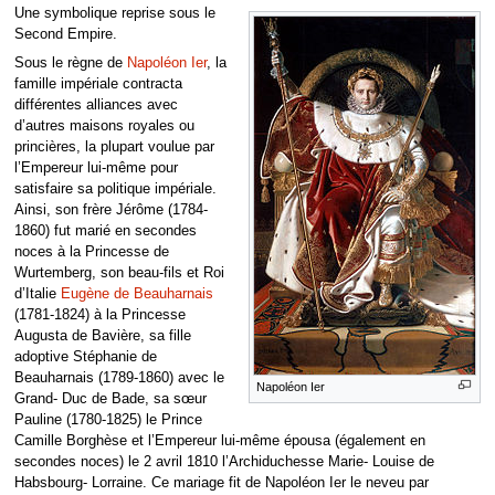
Une symbolique reprise sous le
Second Empire.
Sous le règne de
Napoléon Ier
, la
famille impériale contracta
différentes alliances avec
d’autres maisons royales ou
princières, la plupart voulue par
l’Empereur lui-même pour
satisfaire sa politique impériale.
Ainsi, son frère Jérôme (1784-
1860) fut marié en secondes
noces à la Princesse de
Wurtemberg, son beau-fils et Roi
d’Italie
Eugène de Beauharnais
(1781-1824) à la Princesse
Augusta de Bavière, sa fille
adoptive Stéphanie de
Beauharnais (1789-1860) avec le
Napoléon Ier
Grand- Duc de Bade, sa sœur
Pauline (1780-1825) le Prince
Camille Borghèse et l’Empereur lui-même épousa (également en
secondes noces) le 2 avril 1810 l’Archiduchesse Marie- Louise de
Habsbourg- Lorraine. Ce mariage fit de Napoléon Ier le neveu par