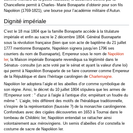
Chancellerie permit à Charles- Marie Bonaparte d’obtenir pour son fils
Napoléon (1769-1821), une bourse pour l’académie militaire d’Autun.
Dignité impériale
C’est le 18 mai 1804 que la famille Bonaparte accède à la titulature
impériale et enfin au sacre le 2 décembre 1804. Général Buonaparte
sous la révolution française (bien que son acte de baptême du 21 juillet
1777 mentionne Bonaparte, Napoléon signera jusqu’en 1796 ses
courriers du nom de Buonaparte), Empereur sous le nom de
Napoléon
Ier
, la Maison impériale Bonaparte revendiqua sa légitimité dans le
Sénatus- consulte (un acte voté par le sénat et ayant la valeur d'une loi)
qui permit à Napoléon Bonaparte de se faire couronner comme Empereur
de la République et dans l’héritage carolingien de
Charlemagne
.
Napoléon Ier adoptera l’aigle et les abeilles d’or comme symbolique de
son règne. Ainsi, le décret du 10 juillet 1804 stipulera que les armes de
l'Empereur sont : " d'azur à l'aigle à l'antique d'or, empiétant un foudre du
même ". L’aigle, très différent des motifs de l'héraldique traditionnelle,
s'inspire de la représentation (faussée ?) de la monarchie carolingienne.
Confondues avec des cigales découvertes en 1653 à Tournai dans le
tombeau de Childéric Ier, Napoléon entendait se rattacher ainsi
volontairement aux mérovingiens. Un semis d’abeilles d’or constella le
costume de sacre de Napoléon Ier.