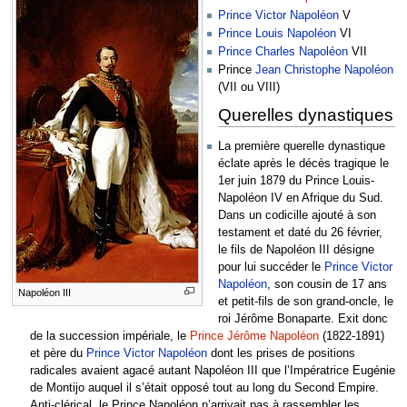
Prince Victor Napoléon
V
Prince Louis Napoléon
VI
Prince Charles Napoléon
VII
Prince
Jean Christophe Napoléon
(VII ou VIII)
Querelles dynastiques
La première querelle dynastique
éclate après le décès tragique le
1er juin 1879 du Prince Louis-
Napoléon IV en Afrique du Sud.
Dans un codicille ajouté à son
testament et daté du 26 février,
le fils de Napoléon III désigne
pour lui succéder le
Prince Victor
Napoléon
, son cousin de 17 ans
Napoléon III
et petit-fils de son grand-oncle, le
roi Jérôme Bonaparte. Exit donc
de la succession impériale, le
Prince Jérôme Napoléon
(1822-1891)
et père du
Prince Victor Napoléon
dont les prises de positions
radicales avaient agacé autant Napoléon III que l’Impératrice Eugénie
de Montijo auquel il s’était opposé tout au long du Second Empire.
Anti-clérical, le Prince Napoléon n’arrivait pas à rassembler les