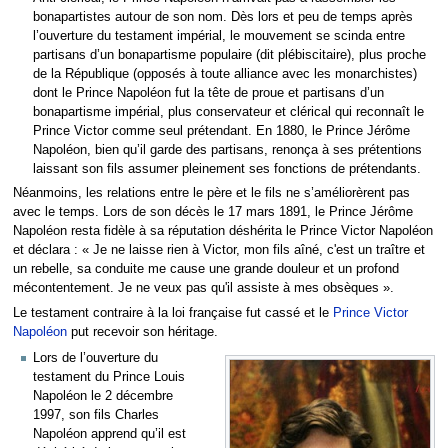
bonapartistes autour de son nom. Dès lors et peu de temps après
l’ouverture du testament impérial, le mouvement se scinda entre
partisans d’un bonapartisme populaire (dit plébiscitaire), plus proche
de la République (opposés à toute alliance avec les monarchistes)
dont le Prince Napoléon fut la tête de proue et partisans d’un
bonapartisme impérial, plus conservateur et clérical qui reconnaît le
Prince Victor comme seul prétendant. En 1880, le Prince Jérôme
Napoléon, bien qu’il garde des partisans, renonça à ses prétentions
laissant son fils assumer pleinement ses fonctions de prétendants.
Néanmoins, les relations entre le père et le fils ne s’améliorèrent pas
avec le temps. Lors de son décès le 17 mars 1891, le Prince Jérôme
Napoléon resta fidèle à sa réputation déshérita le Prince Victor Napoléon
et déclara : « Je ne laisse rien à Victor, mon fils aîné, c'est un traître et
un rebelle, sa conduite me cause une grande douleur et un profond
mécontentement. Je ne veux pas qu'il assiste à mes obsèques ».
Le testament contraire à la loi française fut cassé et le
Prince Victor
Napoléon
put recevoir son héritage.
Lors de l’ouverture du
testament du Prince Louis
Napoléon le 2 décembre
1997, son fils Charles
Napoléon apprend qu’il est