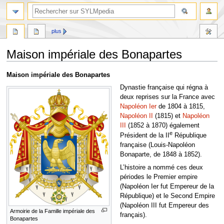
plus
Maison impériale des Bonapartes
Aller
Aller
Maison impériale des Bonapartes
à
à
Dynastie française qui régna à
la
la
deux reprises sur la France avec
navigation
recherche
Napoléon Ier
de 1804 à 1815,
Napoléon II
(1815) et
Napoléon
III
(1852 à 1870) également
e
Président de la II
République
française (Louis-Napoléon
Bonaparte, de 1848 à 1852).
L’histoire a nommé ces deux
périodes le Premier empire
(Napoléon Ier fut Empereur de la
République) et le Second Empire
(Napoléon III fut Empereur des
Armoirie de la Famille impériale des
français).
Bonapartes