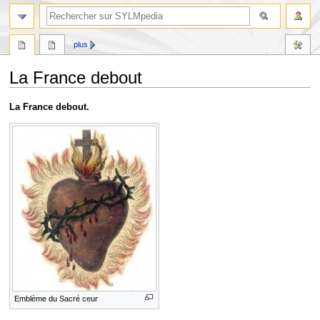
plus
La France debout
Aller
Aller
La France debout.
à
à
la
la
navigation
recherche
Emblème du Sacré ceur