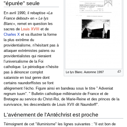
"épurée" seule
En avril 1990, il rebaptise «
La
France debout
» en «
Le lys
Blanc
», remet en question les
sacres de
Louis XVIII
et de
Charles X
et va illustrer la forme
la plus extrême du
providentialisme, n’hésitant pas à
attaquer extrémistes païens ou
providentialistes qui nieraient
l’universalisme de la Foi
catholique. Le périodique n’hésite
Le lys Blanc. Automne 1997
pas à dénoncer complot
sataniste en tout genre dont
certains naundorffistes se font
allègrement l’écho. Figure ainsi en bandeau sous le titre " Adveniat
regnum tuum". " Bulletin catholique millénariste de France et de
Bretagne au service du Christ-Roi, de Marie-Reine et des princes de la
survivance, les descendants de Louis XVII dit Naundorff".
L'avénement de l'Antéchrist est proche
Témoignent de cet "illuminisme" les lignes suivantes : "Il est bon de