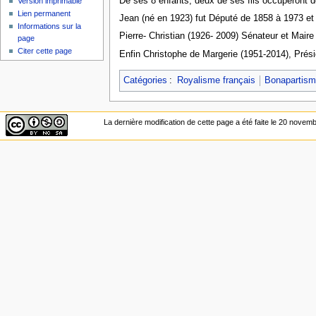
De ses 8 enfants, deux de ses fils occuperont de
Version imprimable
Lien permanent
Jean (né en 1923) fut Député de 1858 à 1973 et
Informations sur la
Pierre- Christian (1926- 2009) Sénateur et Mai
page
Citer cette page
Enfin Christophe de Margerie (1951-2014), Présiden
Catégories
:
Royalisme français
Bonapartis
La dernière modification de cette page a été faite le 20 novem