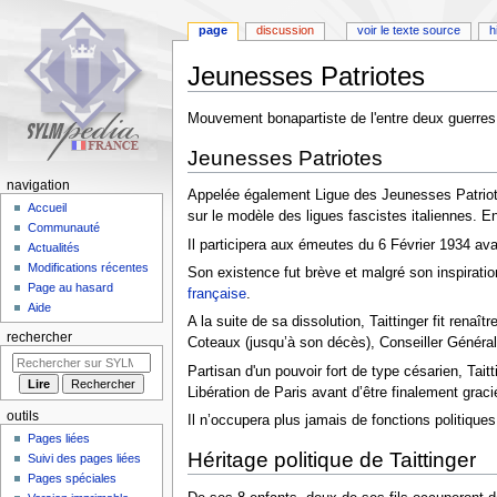
page
discussion
voir le texte source
h
Jeunesses Patriotes
Aller
Aller
Mouvement bonapartiste de l'entre deux guerres qu
à
à
Jeunesses Patriotes
la
la
navigation
recherche
navigation
Appelée également Ligue des Jeunesses Patriotes
Accueil
sur le modèle des ligues fascistes italiennes. E
Communauté
Il participera aux émeutes du 6 Février 1934 av
Actualités
Modifications récentes
Son existence fut brève et malgré son inspiratio
Page au hasard
française
.
Aide
A la suite de sa dissolution, Taittinger fit ren
rechercher
Coteaux (jusqu’à son décès), Conseiller Général 
Partisan d'un pouvoir fort de type césarien, Ta
Libération de Paris avant d’être finalement gracié
outils
Il n’occupera plus jamais de fonctions politiques
Pages liées
Héritage politique de Taittinger
Suivi des pages liées
Pages spéciales