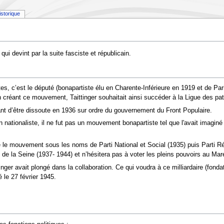
istorique
i devint par la suite fasciste et républicain.
, c’est le député (bonapartiste élu en Charente-Inférieure en 1919 et de Pa
n créant ce mouvement, Taittinger souhaitait ainsi succéder à la Ligue des pa
ant d’être dissoute en 1936 sur ordre du gouvernement du Front Populaire.
n nationaliste, il ne fut pas un mouvement bonapartiste tel que l'avait imagin
aître le mouvement sous les noms de Parti National et Social (1935) puis Parti
de la Seine (1937- 1944) et n’hésitera pas à voter les pleins pouvoirs au Maré
ittinger avait plongé dans la collaboration. Ce qui voudra à ce milliardaire
 le 27 février 1945.