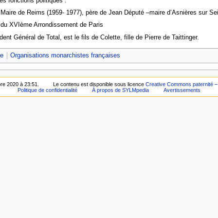
s fonctions politiques :
 Maire de Reims (1959- 1977), père de Jean Député –maire d’Asnières sur Se
re du XVIème Arrondissement de Paris
t Général de Total, est le fils de Colette, fille de Pierre de Taittinger.
me
Organisations monarchistes françaises
bre 2020 à 23:51.
Le contenu est disponible sous licence
Creative Commons paternité – 
Politique de confidentialité
À propos de SYLMpedia
Avertissements