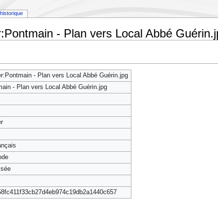
historique
r:Pontmain - Plan vers Local Abbé Guérin.j
er:Pontmain - Plan vers Local Abbé Guérin.jpg
ain - Plan vers Local Abbé Guérin.jpg
er
rançais
ode
isée
58fc411f33cb27d4eb974c19db2a1440c657