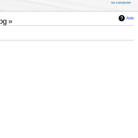
se connecter
Aide
pg »