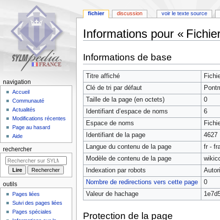
fichier
discussion
voir le texte source
Informations pour « Fichie
Aller
Aller
Informations de base
à
à
la
la
Titre affiché
Fichi
navigation
recherche
navigation
Clé de tri par défaut
Pontm
Accueil
Taille de la page (en octets)
0
Communauté
Actualités
Identifiant dʼespace de noms
6
Modifications récentes
Espace de noms
Fichi
Page au hasard
Identifiant de la page
4627
Aide
Langue du contenu de la page
fr - f
rechercher
Modèle de contenu de la page
wikic
Indexation par robots
Autor
Nombre de redirections vers cette page
0
outils
Valeur de hachage
1e7d
Pages liées
Suivi des pages liées
Pages spéciales
Protection de la page