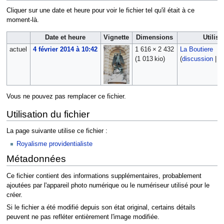
Cliquer sur une date et heure pour voir le fichier tel qu'il était à ce
moment-là.
Date et heure
Vignette
Dimensions
Utilisa
actuel
4 février 2014 à 10:42
1 616 × 2 432
La Boutiere
(1 013 kio)
(
discussion
|
c
Vous ne pouvez pas remplacer ce fichier.
Utilisation du fichier
La page suivante utilise ce fichier :
Royalisme providentialiste
Métadonnées
Ce fichier contient des informations supplémentaires, probablement
ajoutées par l'appareil photo numérique ou le numériseur utilisé pour le
créer.
Si le fichier a été modifié depuis son état original, certains détails
peuvent ne pas refléter entièrement l'image modifiée.