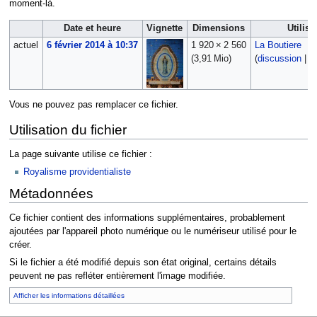
moment-là.
Date et heure
Vignette
Dimensions
Utilisa
actuel
6 février 2014 à 10:37
1 920 × 2 560
La Boutiere
(3,91 Mio)
(
discussion
|
c
Vous ne pouvez pas remplacer ce fichier.
Utilisation du fichier
La page suivante utilise ce fichier :
Royalisme providentialiste
Métadonnées
Ce fichier contient des informations supplémentaires, probablement
ajoutées par l'appareil photo numérique ou le numériseur utilisé pour le
créer.
Si le fichier a été modifié depuis son état original, certains détails
peuvent ne pas refléter entièrement l'image modifiée.
Afficher les informations détaillées