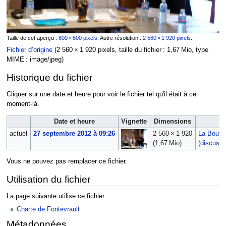
Taille de cet aperçu :
800 × 600 pixels
.
Autre résolution :
2 560 × 1 920 pixels
.
Fichier d’origine
‎
(2 560 × 1 920 pixels, taille du fichier : 1,67 Mio, type
MIME :
image/jpeg
)
Historique du fichier
Cliquer sur une date et heure pour voir le fichier tel qu'il était à ce
moment-là.
Date et heure
Vignette
Dimensions
U
actuel
27 septembre 2012 à 09:26
2 560 × 1 920
La Boutie
(1,67 Mio)
(
discussi
Vous ne pouvez pas remplacer ce fichier.
Utilisation du fichier
La page suivante utilise ce fichier :
Charte de Fontevrault
Métadonnées