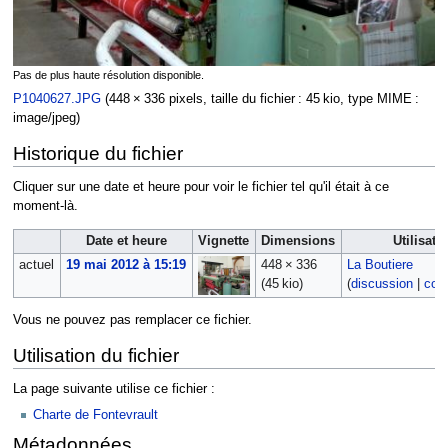
Pas de plus haute résolution disponible.
P1040627.JPG
‎
(448 × 336 pixels, taille du fichier : 45 kio, type MIME :
image/jpeg
)
Historique du fichier
Cliquer sur une date et heure pour voir le fichier tel qu'il était à ce
moment-là.
Date et heure
Vignette
Dimensions
Utilisate
actuel
19 mai 2012 à 15:19
448 × 336
La Boutiere
(45 kio)
(
discussion
|
cont
Vous ne pouvez pas remplacer ce fichier.
Utilisation du fichier
La page suivante utilise ce fichier :
Charte de Fontevrault
Métadonnées