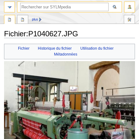
plus
Fichier
:
P1040627.JPG
Aller
Aller
Fichier
Historique du fichier
Utilisation du fichier
à
à
Métadonnées
la
la
navigation
recherche