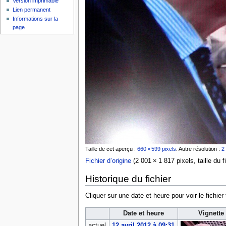
Version imprimable
Lien permanent
Informations sur la
page
Taille de cet aperçu :
660 × 599 pixels
.
Autre résolution :
2
Fichier d’origine
‎
(2 001 × 1 817 pixels, taille du 
Historique du fichier
Cliquer sur une date et heure pour voir le fichier 
Date et heure
Vignette
actuel
12 avril 2012 à 09:31