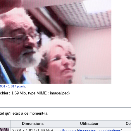
 001 × 1 817 pixels
.
fichier : 1,69 Mio, type MIME :
image/jpeg
)
tel qu'il était à ce moment-là.
Dimensions
Utilisateur
Co
2 001 × 1 817
(1,69 Mio)
La Boutiere
(
discussion
|
contributions
)