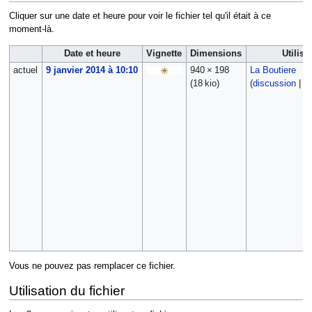
Cliquer sur une date et heure pour voir le fichier tel qu'il était à ce
moment-là.
Date et heure
Vignette
Dimensions
Utilisa
actuel
9 janvier 2014 à 10:10
940 × 198
La Boutiere
(18 kio)
(
discussion
|
co
Vous ne pouvez pas remplacer ce fichier.
Utilisation du fichier