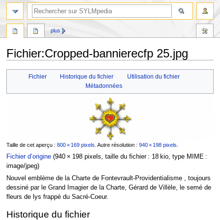
plus
Fichier
:
Cropped-bannierecfp 25.jpg
Aller
Aller
Fichier
Historique du fichier
Utilisation du fichier
à
à
Métadonnées
la
la
navigation
recherche
Taille de cet aperçu :
800 × 169 pixels
.
Autre résolution :
940 × 198 pixels
.
Fichier d’origine
‎
(940 × 198 pixels, taille du fichier : 18 kio, type MIME :
image/jpeg
)
Nouvel emblème de la Charte de Fontevrault-Providentialisme , toujours
dessiné par le Grand Imagier de la Charte, Gérard de Villèle, le semé de
fleurs de lys frappé du Sacré-Coeur.
Historique du fichier