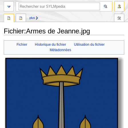
plus
Fichier
:
Armes de Jeanne.jpg
Aller
Aller
Fichier
Historique du fichier
Utilisation du fichier
à
à
Métadonnées
la
la
navigation
recherche