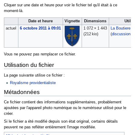
Cliquer sur une date et heure pour voir le fichier tel qu'il était à ce
moment-là.
Date et heure
Vignette
Dimensions
Utilis
actuel
6 octobre 2011 à 09:01
1 072 × 1 443
La Boutiere
(212 kio)
(
discussion
|
Vous ne pouvez pas remplacer ce fichier.
Utilisation du fichier
La page suivante utilise ce fichier :
Royalisme providentialiste
Métadonnées
Ce fichier contient des informations supplémentaires, probablement
ajoutées par l'appareil photo numérique ou le numériseur utilisé pour le
créer.
Si le fichier a été modifié depuis son état original, certains détails
peuvent ne pas refléter entièrement l'image modifiée.