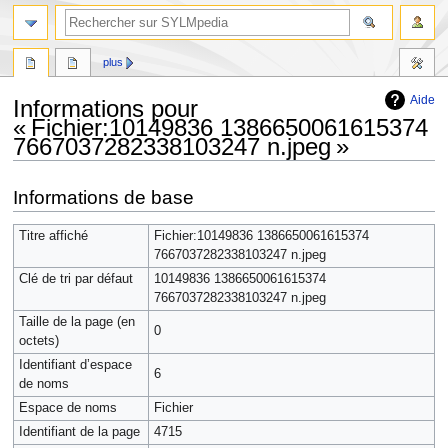
plus
Aide
Informations pour
« Fichier:10149836 1386650061615374
7667037282338103247 n.jpeg »
Aller
Aller
Informations de base
à
à
la
la
Titre affiché
Fichier:10149836 1386650061615374
navigation
recherche
7667037282338103247 n.jpeg
Clé de tri par défaut
10149836 1386650061615374
7667037282338103247 n.jpeg
Taille de la page (en
0
octets)
Identifiant dʼespace
6
de noms
Espace de noms
Fichier
Identifiant de la page
4715