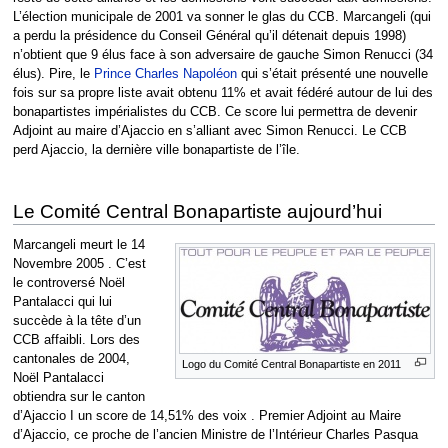
L’élection municipale de 2001 va sonner le glas du CCB. Marcangeli (qui
a perdu la présidence du Conseil Général qu’il détenait depuis 1998)
n’obtient que 9 élus face à son adversaire de gauche Simon Renucci (34
élus). Pire, le
Prince Charles Napoléon
qui s’était présenté une nouvelle
fois sur sa propre liste avait obtenu 11% et avait fédéré autour de lui des
bonapartistes impérialistes du CCB. Ce score lui permettra de devenir
Adjoint au maire d’Ajaccio en s’alliant avec Simon Renucci. Le CCB
perd Ajaccio, la dernière ville bonapartiste de l’île.
Le Comité Central Bonapartiste aujourd’hui
Marcangeli meurt le 14
Novembre 2005 . C’est
le controversé Noël
Pantalacci qui lui
succède à la tête d’un
CCB affaibli. Lors des
cantonales de 2004,
Logo du Comité Central Bonapartiste en 2011
Noël Pantalacci
obtiendra sur le canton
d’Ajaccio I un score de 14,51% des voix . Premier Adjoint au Maire
d’Ajaccio, ce proche de l’ancien Ministre de l’Intérieur Charles Pasqua