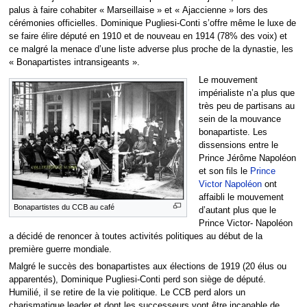
palus à faire cohabiter « Marseillaise » et « Ajaccienne » lors des
cérémonies officielles. Dominique Pugliesi-Conti s’offre même le luxe de
se faire élire député en 1910 et de nouveau en 1914 (78% des voix) et
ce malgré la menace d’une liste adverse plus proche de la dynastie, les
« Bonapartistes intransigeants ».
Le mouvement
impérialiste n’a plus que
très peu de partisans au
sein de la mouvance
bonapartiste. Les
dissensions entre le
Prince Jérôme Napoléon
et son fils le
Prince
Victor Napoléon
ont
affaibli le mouvement
Bonapartistes du CCB au café
d’autant plus que le
Prince Victor- Napoléon
a décidé de renoncer à toutes activités politiques au début de la
première guerre mondiale.
Malgré le succès des bonapartistes aux élections de 1919 (20 élus ou
apparentés), Dominique Pugliesi-Conti perd son siège de député.
Humilié, il se retire de la vie politique. Le CCB perd alors un
charismatique leader et dont les successeurs vont être incapable de