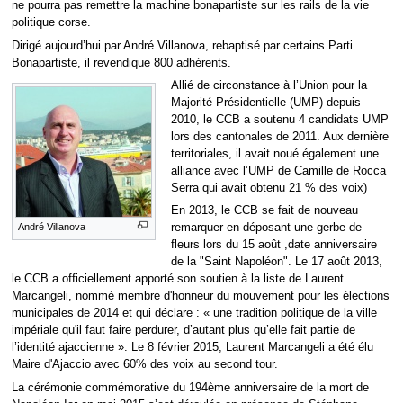
ne pourra pas remettre la machine bonapartiste sur les rails de la vie
politique corse.
Dirigé aujourd’hui par André Villanova, rebaptisé par certains Parti
Bonapartiste, il revendique 800 adhérents.
Allié de circonstance à l’Union pour la
Majorité Présidentielle (UMP) depuis
2010, le CCB a soutenu 4 candidats UMP
lors des cantonales de 2011. Aux dernière
territoriales, il avait noué également une
alliance avec l’UMP de Camille de Rocca
Serra qui avait obtenu 21 % des voix)
En 2013, le CCB se fait de nouveau
André Villanova
remarquer en déposant une gerbe de
fleurs lors du 15 août ,date anniversaire
de la "Saint Napoléon". Le 17 août 2013,
le CCB a officiellement apporté son soutien à la liste de Laurent
Marcangeli, nommé membre d'honneur du mouvement pour les élections
municipales de 2014 et qui déclare : « une tradition politique de la ville
impériale qu'il faut faire perdurer, d’autant plus qu’elle fait partie de
l’identité ajaccienne ». Le 8 février 2015, Laurent Marcangeli a été élu
Maire d'Ajaccio avec 60% des voix au second tour.
La cérémonie commémorative du 194ème anniversaire de la mort de