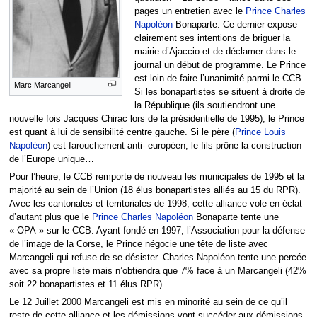
pages un entretien avec le
Prince Charles
Napoléon
Bonaparte. Ce dernier expose
clairement ses intentions de briguer la
mairie d’Ajaccio et de déclamer dans le
journal un début de programme. Le Prince
est loin de faire l’unanimité parmi le CCB.
Marc Marcangeli
Si les bonapartistes se situent à droite de
la République (ils soutiendront une
nouvelle fois Jacques Chirac lors de la présidentielle de 1995), le Prince
est quant à lui de sensibilité centre gauche. Si le père (
Prince Louis
Napoléon
) est farouchement anti- européen, le fils prône la construction
de l’Europe unique…
Pour l’heure, le CCB remporte de nouveau les municipales de 1995 et la
majorité au sein de l’Union (18 élus bonapartistes alliés au 15 du RPR).
Avec les cantonales et territoriales de 1998, cette alliance vole en éclat
d’autant plus que le
Prince Charles Napoléon
Bonaparte tente une
« OPA » sur le CCB. Ayant fondé en 1997, l’Association pour la défense
de l’image de la Corse, le Prince négocie une tête de liste avec
Marcangeli qui refuse de se désister. Charles Napoléon tente une percée
avec sa propre liste mais n’obtiendra que 7% face à un Marcangeli (42%
soit 22 bonapartistes et 11 élus RPR).
Le 12 Juillet 2000 Marcangeli est mis en minorité au sein de ce qu’il
reste de cette alliance et les démissions vont succéder aux démissions.