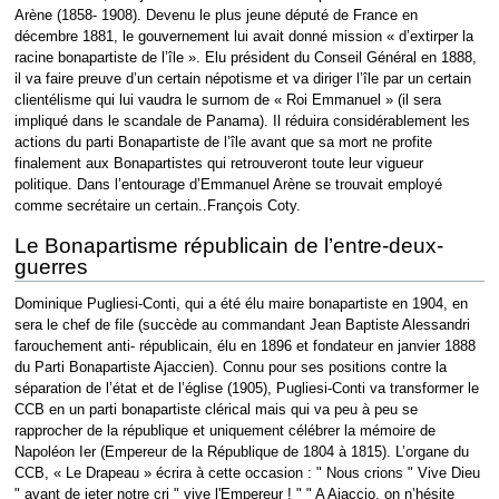
Arène (1858- 1908). Devenu le plus jeune député de France en
décembre 1881, le gouvernement lui avait donné mission « d’extirper la
racine bonapartiste de l’île ». Elu président du Conseil Général en 1888,
il va faire preuve d’un certain népotisme et va diriger l’île par un certain
clientélisme qui lui vaudra le surnom de « Roi Emmanuel » (il sera
impliqué dans le scandale de Panama). Il réduira considérablement les
actions du parti Bonapartiste de l’île avant que sa mort ne profite
finalement aux Bonapartistes qui retrouveront toute leur vigueur
politique. Dans l’entourage d’Emmanuel Arène se trouvait employé
comme secrétaire un certain..François Coty.
Le Bonapartisme républicain de l’entre-deux-
guerres
Dominique Pugliesi-Conti, qui a été élu maire bonapartiste en 1904, en
sera le chef de file (succède au commandant Jean Baptiste Alessandri
farouchement anti- républicain, élu en 1896 et fondateur en janvier 1888
du Parti Bonapartiste Ajaccien). Connu pour ses positions contre la
séparation de l’état et de l’église (1905), Pugliesi-Conti va transformer le
CCB en un parti bonapartiste clérical mais qui va peu à peu se
rapprocher de la république et uniquement célébrer la mémoire de
Napoléon Ier (Empereur de la République de 1804 à 1815). L’organe du
CCB, « Le Drapeau » écrira à cette occasion : " Nous crions " Vive Dieu
" avant de jeter notre cri " vive l'Empereur ! " " A Ajaccio, on n’hésite