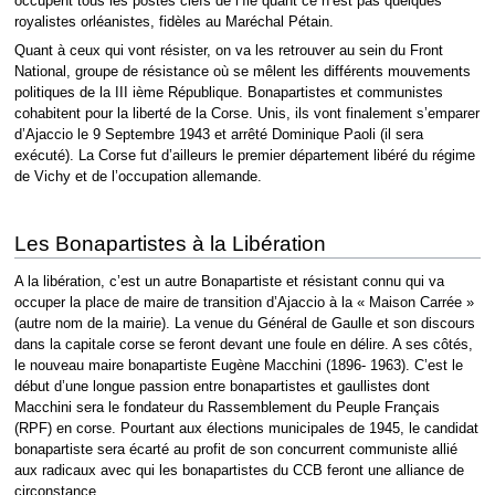
occupent tous les postes clefs de l’île quant ce n’est pas quelques
royalistes orléanistes, fidèles au Maréchal Pétain.
Quant à ceux qui vont résister, on va les retrouver au sein du Front
National, groupe de résistance où se mêlent les différents mouvements
politiques de la III ième République. Bonapartistes et communistes
cohabitent pour la liberté de la Corse. Unis, ils vont finalement s’emparer
d’Ajaccio le 9 Septembre 1943 et arrêté Dominique Paoli (il sera
exécuté). La Corse fut d’ailleurs le premier département libéré du régime
de Vichy et de l’occupation allemande.
Les Bonapartistes à la Libération
A la libération, c’est un autre Bonapartiste et résistant connu qui va
occuper la place de maire de transition d’Ajaccio à la « Maison Carrée »
(autre nom de la mairie). La venue du Général de Gaulle et son discours
dans la capitale corse se feront devant une foule en délire. A ses côtés,
le nouveau maire bonapartiste Eugène Macchini (1896- 1963). C’est le
début d’une longue passion entre bonapartistes et gaullistes dont
Macchini sera le fondateur du Rassemblement du Peuple Français
(RPF) en corse. Pourtant aux élections municipales de 1945, le candidat
bonapartiste sera écarté au profit de son concurrent communiste allié
aux radicaux avec qui les bonapartistes du CCB feront une alliance de
circonstance.