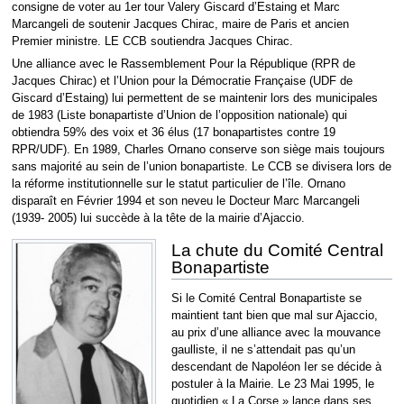
consigne de voter au 1er tour Valery Giscard d’Estaing et Marc
Marcangeli de soutenir Jacques Chirac, maire de Paris et ancien
Premier ministre. LE CCB soutiendra Jacques Chirac.
Une alliance avec le Rassemblement Pour la République (RPR de
Jacques Chirac) et l’Union pour la Démocratie Française (UDF de
Giscard d’Estaing) lui permettent de se maintenir lors des municipales
de 1983 (Liste bonapartiste d’Union de l’opposition nationale) qui
obtiendra 59% des voix et 36 élus (17 bonapartistes contre 19
RPR/UDF). En 1989, Charles Ornano conserve son siège mais toujours
sans majorité au sein de l’union bonapartiste. Le CCB se divisera lors de
la réforme institutionnelle sur le statut particulier de l’île. Ornano
disparaît en Février 1994 et son neveu le Docteur Marc Marcangeli
(1939- 2005) lui succède à la tête de la mairie d’Ajaccio.
La chute du Comité Central
Bonapartiste
Si le Comité Central Bonapartiste se
maintient tant bien que mal sur Ajaccio,
au prix d’une alliance avec la mouvance
gaulliste, il ne s’attendait pas qu’un
descendant de Napoléon Ier se décide à
postuler à la Mairie. Le 23 Mai 1995, le
quotidien « La Corse » lance dans ses