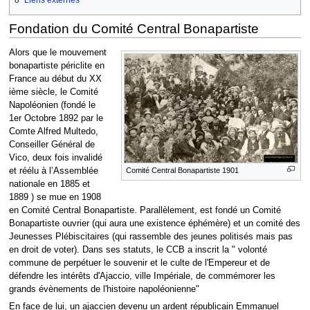
8
Liens externes
Fondation du Comité Central Bonapartiste
Alors que le mouvement
bonapartiste périclite en
France au début du XX
ième siècle, le Comité
Napoléonien (fondé le
1er Octobre 1892 par le
Comte Alfred Multedo,
Conseiller Général de
Vico, deux fois invalidé
et réélu à l’Assemblée
Comité Central Bonapartiste 1901
nationale en 1885 et
1889 ) se mue en 1908
en Comité Central Bonapartiste. Parallèlement, est fondé un Comité
Bonapartiste ouvrier (qui aura une existence éphémère) et un comité des
Jeunesses Plébiscitaires (qui rassemble des jeunes politisés mais pas
en droit de voter). Dans ses statuts, le CCB a inscrit la " volonté
commune de perpétuer le souvenir et le culte de l'Empereur et de
défendre les intérêts d'Ajaccio, ville Impériale, de commémorer les
grands évènements de l'histoire napoléonienne"
En face de lui, un ajaccien devenu un ardent républicain Emmanuel