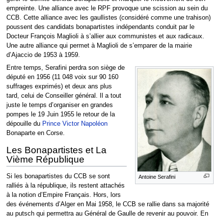
empreinte. Une alliance avec le RPF provoque une scission au sein du
CCB. Cette alliance avec les gaullistes (considéré comme une trahison)
poussent des candidats bonapartistes indépendants conduit par le
Docteur François Maglioli à s’allier aux communistes et aux radicaux.
Une autre alliance qui permet à Maglioli de s’emparer de la mairie
d’Ajaccio de 1953 à 1959.
Entre temps, Serafini perdra son siège de
député en 1956 (11 048 voix sur 90 160
suffrages exprimés) et deux ans plus
tard, celui de Conseiller général. Il a tout
juste le temps d’organiser en grandes
pompes le 19 Juin 1955 le retour de la
dépouille du
Prince Victor Napoléon
Bonaparte en Corse.
Les Bonapartistes et La
Vième République
Si les bonapartistes du CCB se sont
Antoine Serafini
ralliés à la république, ils restent attachés
à la notion d’Empire Français. Hors, lors
des événements d’Alger en Mai 1958, le CCB se rallie dans sa majorité
au putsch qui permettra au Général de Gaulle de revenir au pouvoir. En