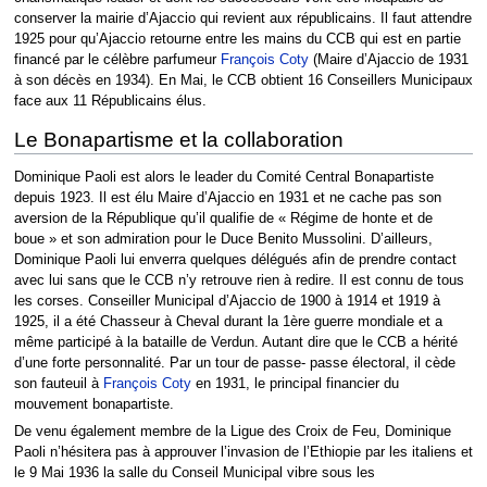
conserver la mairie d’Ajaccio qui revient aux républicains. Il faut attendre
1925 pour qu’Ajaccio retourne entre les mains du CCB qui est en partie
financé par le célèbre parfumeur
François Coty
(Maire d’Ajaccio de 1931
à son décès en 1934). En Mai, le CCB obtient 16 Conseillers Municipaux
face aux 11 Républicains élus.
Le Bonapartisme et la collaboration
Dominique Paoli est alors le leader du Comité Central Bonapartiste
depuis 1923. Il est élu Maire d’Ajaccio en 1931 et ne cache pas son
aversion de la République qu’il qualifie de « Régime de honte et de
boue » et son admiration pour le Duce Benito Mussolini. D’ailleurs,
Dominique Paoli lui enverra quelques délégués afin de prendre contact
avec lui sans que le CCB n’y retrouve rien à redire. Il est connu de tous
les corses. Conseiller Municipal d’Ajaccio de 1900 à 1914 et 1919 à
1925, il a été Chasseur à Cheval durant la 1ère guerre mondiale et a
même participé à la bataille de Verdun. Autant dire que le CCB a hérité
d’une forte personnalité. Par un tour de passe- passe électoral, il cède
son fauteuil à
François Coty
en 1931, le principal financier du
mouvement bonapartiste.
De venu également membre de la Ligue des Croix de Feu, Dominique
Paoli n’hésitera pas à approuver l’invasion de l’Ethiopie par les italiens et
le 9 Mai 1936 la salle du Conseil Municipal vibre sous les