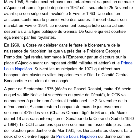
Mars 1959, Serafini peut retrouver confortablement sa position de maire
d’Ajaccio et son siège de député en 1962 où il sera élu le 25 Novembre
avant que son siège soit invalidé le 5 Février 1963. Une élection
anticipée confirmera le premier vote des corses. Il meurt durant son
mandat en Février 1964. Le mouvement bonapartiste corse adhère
désormais à la ligne politique du Général De Gaulle qui est courtisé
également par les royalistes.
En 1969, la Corse va célébrer dans le faste le bicentenaire de la
naissance de Napoléon Ier que va présider le Président Georges
Pompidou (qui rendra hommage à l’Empereur par un discours sur la
place d’Ajaccio avant un imposant défilé militaire et aérien) et le
Prince
Louis Napoléon
. Suivent les municipales de 1971 qui offrent aux
bonapartistes plusieurs villes importantes sur l’île. Le Comité Central
Bonapartiste est alors à son apogée.
A partir de Septembre 1975 (décès de Pascal Rossini, maire d’Ajaccio
auquel sa fille Noëlle lui succèdera au poste de Député), le CCB va
commencer à perdre son électorat traditionnel. Le 2 Novembre de la
même année, Ajaccio restera bonapartiste mais de justesse avec
seulement 42% des voix (Charles Ornano, âgé de 56 ans, élu Maire
durant 18 ans sans interruption et Sénateur de la Corse du Sud de 1980
à 1994). Le CCB a compris que son seul nom ne rassemble plus. Lors
de l’élection présidentielle de Mai 1981, les Bonapartistes devront faire
deux choix : entre l’appel du
Prince Louis Napoléon
qui donne comme