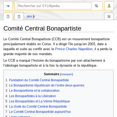
plus
Comité Central Bonapartiste
Aller
Aller
Le Comité Central Bonapartiste (CCB) est un mouvement bonapartiste
à
à
principalement établis en Corse. Il a dirigé l’île jusqu’en 2003, date à
la
la
laquelle et suite au conflit avec le
Prince Charles Napoléon
, il a perdu la
navigation
recherche
grande majorité de ses mandats.
Le CCB a marqué l’histoire du bonapartisme par son attachement à
l’idéologie bonapartiste et à la fois la dynastie et la république.
Sommaire
1
Fondation du Comité Central Bonapartiste
2
Le Bonapartisme républicain de l’entre-deux-guerres
3
Le Bonapartisme et la collaboration
4
Les Bonapartistes à la Libération
5
Les Bonapartistes et La Vième République
6
La chute du Comité Central Bonapartiste
7
Le Comité Central Bonapartiste aujourd’hui