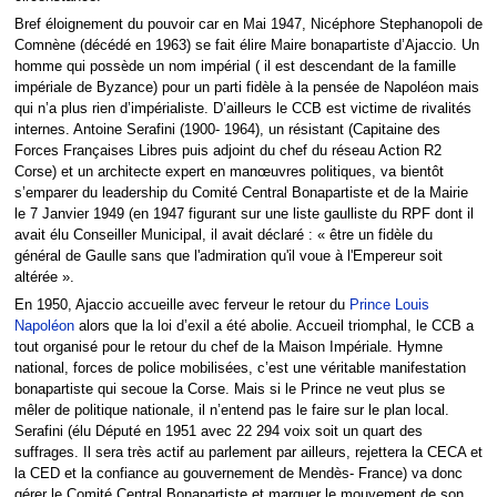
Bref éloignement du pouvoir car en Mai 1947, Nicéphore Stephanopoli de
Comnène (décédé en 1963) se fait élire Maire bonapartiste d’Ajaccio. Un
homme qui possède un nom impérial ( il est descendant de la famille
impériale de Byzance) pour un parti fidèle à la pensée de Napoléon mais
qui n’a plus rien d’impérialiste. D’ailleurs le CCB est victime de rivalités
internes. Antoine Serafini (1900- 1964), un résistant (Capitaine des
Forces Françaises Libres puis adjoint du chef du réseau Action R2
Corse) et un architecte expert en manœuvres politiques, va bientôt
s’emparer du leadership du Comité Central Bonapartiste et de la Mairie
le 7 Janvier 1949 (en 1947 figurant sur une liste gaulliste du RPF dont il
avait élu Conseiller Municipal, il avait déclaré : « être un fidèle du
général de Gaulle sans que l'admiration qu'il voue à l'Empereur soit
altérée ».
En 1950, Ajaccio accueille avec ferveur le retour du
Prince Louis
Napoléon
alors que la loi d’exil a été abolie. Accueil triomphal, le CCB a
tout organisé pour le retour du chef de la Maison Impériale. Hymne
national, forces de police mobilisées, c’est une véritable manifestation
bonapartiste qui secoue la Corse. Mais si le Prince ne veut plus se
mêler de politique nationale, il n’entend pas le faire sur le plan local.
Serafini (élu Député en 1951 avec 22 294 voix soit un quart des
suffrages. Il sera très actif au parlement par ailleurs, rejettera la CECA et
la CED et la confiance au gouvernement de Mendès- France) va donc
gérer le Comité Central Bonapartiste et marquer le mouvement de son