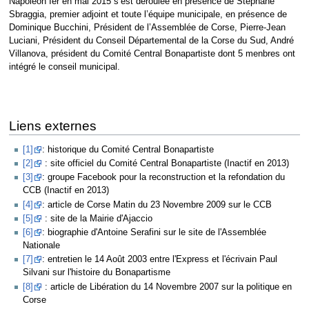
Napoléon Ier en mai 2015 s’est déroulée en présence de Stéphane
Sbraggia, premier adjoint et toute l’équipe municipale, en présence de
Dominique Bucchini, Président de l’Assemblée de Corse, Pierre-Jean
Luciani, Président du Conseil Départemental de la Corse du Sud, André
Villanova, président du Comité Central Bonapartiste dont 5 menbres ont
intégré le conseil municipal.
Liens externes
[1]
: historique du Comité Central Bonapartiste
[2]
: site officiel du Comité Central Bonapartiste (Inactif en 2013)
[3]
: groupe Facebook pour la reconstruction et la refondation du
CCB (Inactif en 2013)
[4]
: article de Corse Matin du 23 Novembre 2009 sur le CCB
[5]
: site de la Mairie d'Ajaccio
[6]
: biographie d'Antoine Serafini sur le site de l'Assemblée
Nationale
[7]
: entretien le 14 Août 2003 entre l'Express et l'écrivain Paul
Silvani sur l'histoire du Bonapartisme
[8]
: article de Libération du 14 Novembre 2007 sur la politique en
Corse