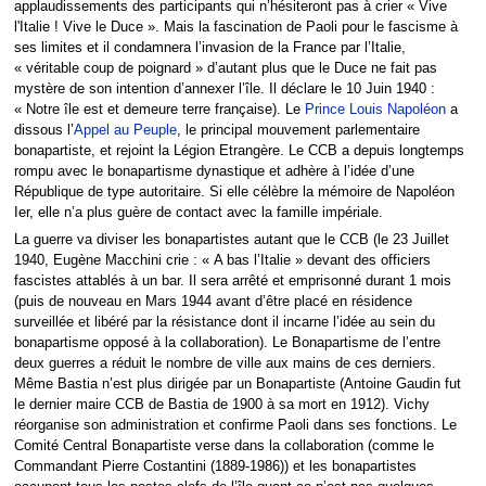
applaudissements des participants qui n’hésiteront pas à crier « Vive
l'Italie ! Vive le Duce ». Mais la fascination de Paoli pour le fascisme à
ses limites et il condamnera l’invasion de la France par l’Italie,
« véritable coup de poignard » d’autant plus que le Duce ne fait pas
mystère de son intention d’annexer l’île. Il déclare le 10 Juin 1940 :
« Notre île est et demeure terre française). Le
Prince Louis Napoléon
a
dissous l’
Appel au Peuple
, le principal mouvement parlementaire
bonapartiste, et rejoint la Légion Etrangère. Le CCB a depuis longtemps
rompu avec le bonapartisme dynastique et adhère à l’idée d’une
République de type autoritaire. Si elle célèbre la mémoire de Napoléon
Ier, elle n’a plus guère de contact avec la famille impériale.
La guerre va diviser les bonapartistes autant que le CCB (le 23 Juillet
1940, Eugène Macchini crie : « A bas l’Italie » devant des officiers
fascistes attablés à un bar. Il sera arrêté et emprisonné durant 1 mois
(puis de nouveau en Mars 1944 avant d’être placé en résidence
surveillée et libéré par la résistance dont il incarne l’idée au sein du
bonapartisme opposé à la collaboration). Le Bonapartisme de l’entre
deux guerres a réduit le nombre de ville aux mains de ces derniers.
Même Bastia n’est plus dirigée par un Bonapartiste (Antoine Gaudin fut
le dernier maire CCB de Bastia de 1900 à sa mort en 1912). Vichy
réorganise son administration et confirme Paoli dans ses fonctions. Le
Comité Central Bonapartiste verse dans la collaboration (comme le
Commandant Pierre Costantini (1889-1986)) et les bonapartistes