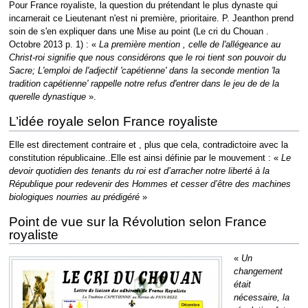
Pour France royaliste, la question du prétendant le plus dynaste qui
incarnerait ce Lieutenant n'est ni première, prioritaire. P. Jeanthon prend
soin de s'en expliquer dans une Mise au point (Le cri du Chouan .
Octobre 2013 p. 1) : «
La première mention , celle de l'allégeance au
Christ-roi signifie que nous considérons que le roi tient son pouvoir du
Sacre; L'emploi de l'adjectif 'capétienne' dans la seconde mention 'la
tradition capétienne' rappelle notre refus d'entrer dans le jeu de de la
querelle dynastique
».
L’idée royale selon France royaliste
Elle est directement contraire et , plus que cela, contradictoire avec la
constitution républicaine..Elle est ainsi définie par le mouvement : «
Le
devoir quotidien des tenants du roi est d’arracher notre liberté à la
République pour redevenir des Hommes et cesser d’être des machines
biologiques nourries au prédigéré
»
Point de vue sur la Révolution selon France
royaliste
«
Un
changement
était
nécessaire, la