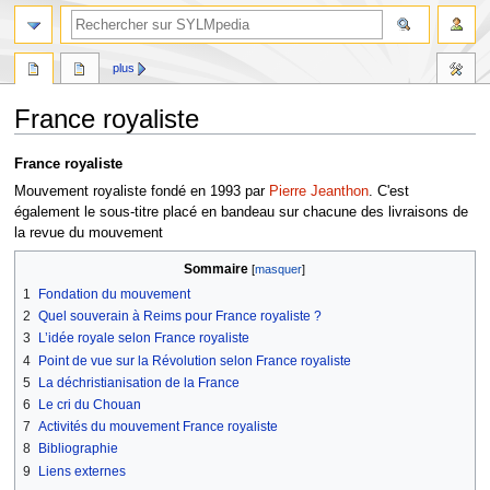
plus
France royaliste
Aller
Aller
France royaliste
à
à
Mouvement royaliste fondé en 1993 par
Pierre Jeanthon
. C'est
la
la
également le sous-titre placé en bandeau sur chacune des livraisons de
navigation
recherche
la revue du mouvement
Sommaire
1
Fondation du mouvement
2
Quel souverain à Reims pour France royaliste ?
3
L’idée royale selon France royaliste
4
Point de vue sur la Révolution selon France royaliste
5
La déchristianisation de la France
6
Le cri du Chouan
7
Activités du mouvement France royaliste
8
Bibliographie
9
Liens externes