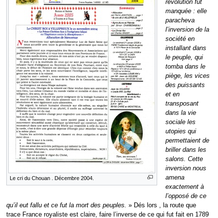
révolution fut
manquée : elle
paracheva
l’inversion de la
société en
installant dans
le peuple, qui
tomba dans le
piège, les vices
des puissants
et en
transposant
dans la vie
sociale les
utopies qui
permettaient de
briller dans les
salons. Cette
inversion nous
amena
Le cri du Chouan . Décembre 2004.
exactement à
l’opposé de ce
qu’il eut fallu et ce fut la mort des peuples.
» Dés lors , la route que
trace France royaliste est claire, faire l’inverse de ce qui fut fait en 1789