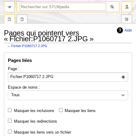
Aide
Pages qui pointent vers
« Fichier:P1060717 2.JPG »
←
Fichier:P1060717 2.JPG
Aller
Aller
Pages liées
à
à
la
la
Page :
navigation
recherche
Espace de noms :
Tous
Masquer les inclusions
Masquer les liens
Masquer les redirections
Masquer les liens vers un fichier