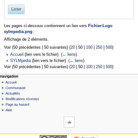
Lister
Les pages ci-dessous contiennent un lien vers
Fichier:Logo
sylmpedia.png
:
Affichage de 2 éléments.
Voir (
50 précédentes
|
50 suivantes
) (
20
|
50
|
100
|
250
|
500
)
Accueil
(lien vers le fichier) ‎
(
← liens
)
SYLMpedia
(lien vers le fichier) ‎
(
← liens
)
Voir (
50 précédentes
|
50 suivantes
) (
20
|
50
|
100
|
250
|
500
)
navigation
Accueil
Communauté
Actualités
Modifications récentes
Page au hasard
Aide