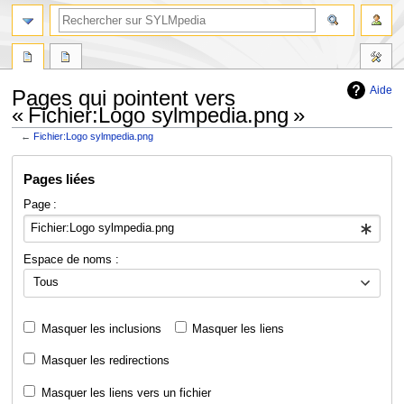
Aide
Pages qui pointent vers
« Fichier:Logo sylmpedia.png »
←
Fichier:Logo sylmpedia.png
Aller
Aller
Pages liées
à
à
la
la
Page :
navigation
recherche
Espace de noms :
Tous
Masquer les inclusions
Masquer les liens
Masquer les redirections
Masquer les liens vers un fichier