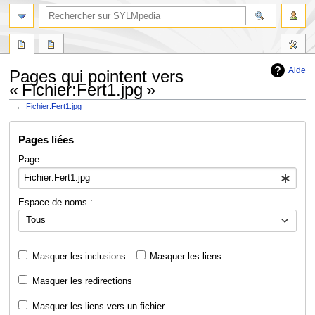
Aide
Pages qui pointent vers
« Fichier:Fert1.jpg »
←
Fichier:Fert1.jpg
Aller
Aller
Pages liées
à
à
la
la
Page :
navigation
recherche
Espace de noms :
Tous
Masquer les inclusions
Masquer les liens
Masquer les redirections
Masquer les liens vers un fichier