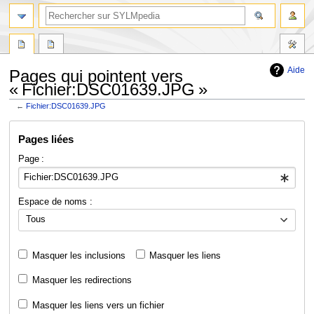
Aide
Pages qui pointent vers
« Fichier:DSC01639.JPG »
←
Fichier:DSC01639.JPG
Aller
Aller
Pages liées
à
à
la
la
Page :
navigation
recherche
Espace de noms :
Tous
Masquer les inclusions
Masquer les liens
Masquer les redirections
Masquer les liens vers un fichier