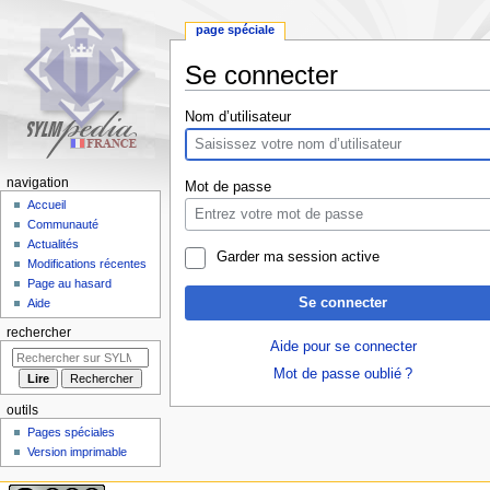
page spéciale
Se connecter
Aller
Aller
Nom d’utilisateur
à
à
la
la
navigation
recherche
navigation
Mot de passe
Accueil
Communauté
Actualités
Garder ma session active
Modifications récentes
Page au hasard
Se connecter
Aide
rechercher
Aide pour se connecter
Mot de passe oublié ?
outils
Pages spéciales
Version imprimable