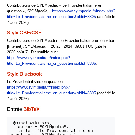
Contributeurs de SYLMpedia, « Le Providentialisme en
question »,
SYLMpedia, ,
https://www.sylmpedia.fr/index.php?
title=Le_Providentialisme_en_question&oldid=8305
(accédé le
7 août 2026).
Style CBE/CSE
Contributeurs de SYLMpedia. Le Providentialisme en question
[Internet]. SYLMpedia, ; 26 avr. 2014, 09:01 TUC [cité le
2026 août 7]. Disponible sur :
https://www.sylmpedia.fr/index.php?
title=Le_Providentialisme_en_question&oldid=8305
.
Style Bluebook
Le Providentialisme en question,
https://www.sylmpedia.fr/index.php?
title=Le_Providentialisme_en_question&oldid=8305
(accédé le
7 août 2026).
Entrée
BibTeX
 @misc{ wiki:xxx,

   author = "SYLMpedia",

   title = "Le Providentialisme en 
question --- SYLMpedia{,} ",
