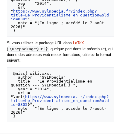
   year = "2014",

   url = 
"
https://www.sylmpedia.fr/index.php?
title=Le_Providentialisme_en_question&old
id=8305
",

   note = "[En ligne ; accédé le 7-août-
2026]"

Si vous utilisez le package URL dans
LaTeX
\usepackage{url}
(
quelque part dans le préambule), qui
donne des adresses web mieux formatées, utilisez le format
suivant :
 @misc{ wiki:xxx,

   author = "SYLMpedia",

   title = "Le Providentialisme en 
question --- SYLMpedia{,} ",

   year = "2014",

   url = 
"
\url{
https://www.sylmpedia.fr/index.php?
title=Le_Providentialisme_en_question&old
id=8305
}
",

   note = "[En ligne ; accédé le 7-août-
2026]"
