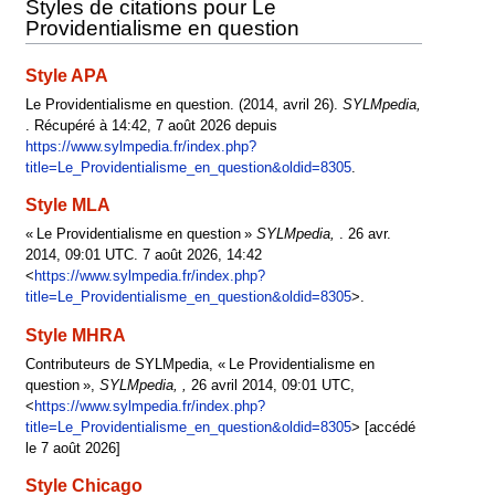
Styles de citations pour Le
Providentialisme en question
Style APA
Le Providentialisme en question. (2014, avril 26).
SYLMpedia,
. Récupéré à 14:42, 7 août 2026 depuis
https://www.sylmpedia.fr/index.php?
title=Le_Providentialisme_en_question&oldid=8305
.
Style MLA
« Le Providentialisme en question »
SYLMpedia,
. 26 avr.
2014, 09:01 UTC. 7 août 2026, 14:42
<
https://www.sylmpedia.fr/index.php?
title=Le_Providentialisme_en_question&oldid=8305
>.
Style MHRA
Contributeurs de SYLMpedia, « Le Providentialisme en
question »,
SYLMpedia, ,
26 avril 2014, 09:01 UTC,
<
https://www.sylmpedia.fr/index.php?
title=Le_Providentialisme_en_question&oldid=8305
> [accédé
le 7 août 2026]
Style Chicago