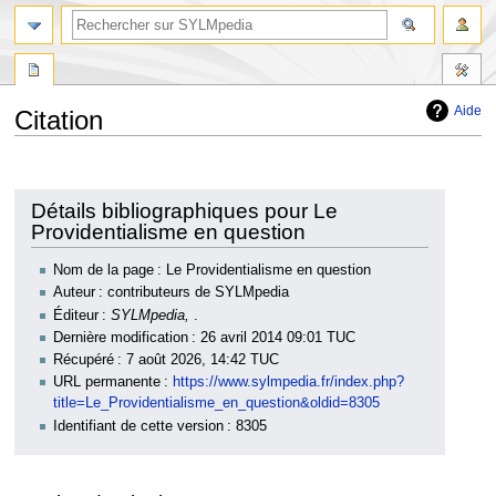
Aide
Citation
Aller
Aller
à
à
la
la
Détails bibliographiques pour Le
navigation
recherche
Providentialisme en question
Nom de la page : Le Providentialisme en question
Auteur : contributeurs de SYLMpedia
Éditeur :
SYLMpedia,
.
Dernière modification : 26 avril 2014 09:01 TUC
Récupéré : 7 août 2026, 14:42 TUC
URL permanente :
https://www.sylmpedia.fr/index.php?
title=Le_Providentialisme_en_question&oldid=8305
Identifiant de cette version : 8305