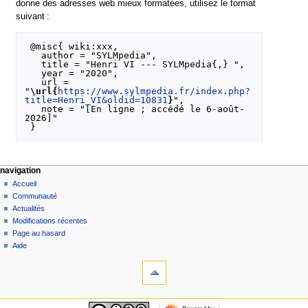
donne des adresses web mieux formatées, utilisez le format
suivant :
 @misc{ wiki:xxx,

   author = "SYLMpedia",

   title = "Henri VI --- SYLMpedia{,} ",

   year = "2020",

   url = 
"
\url{
https://www.sylmpedia.fr/index.php?
title=Henri_VI&oldid=10831
}
",

   note = "[En ligne ; accédé le 6-août-
2026]"

navigation
Accueil
Communauté
Actualités
Modifications récentes
Page au hasard
Aide