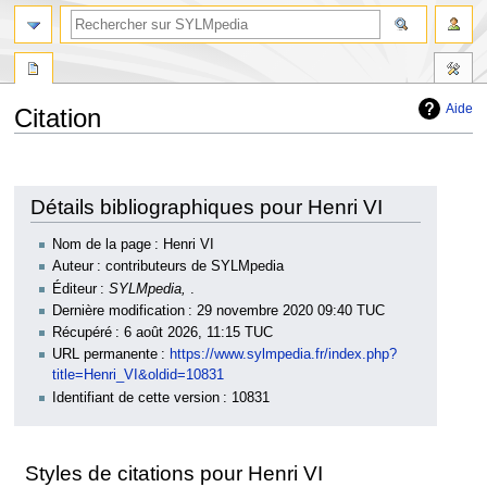
Aide
Citation
Aller
Aller
à
à
la
la
Détails bibliographiques pour Henri VI
navigation
recherche
Nom de la page : Henri VI
Auteur : contributeurs de SYLMpedia
Éditeur :
SYLMpedia,
.
Dernière modification : 29 novembre 2020 09:40 TUC
Récupéré : 6 août 2026, 11:15 TUC
URL permanente :
https://www.sylmpedia.fr/index.php?
title=Henri_VI&oldid=10831
Identifiant de cette version : 10831
Styles de citations pour Henri VI