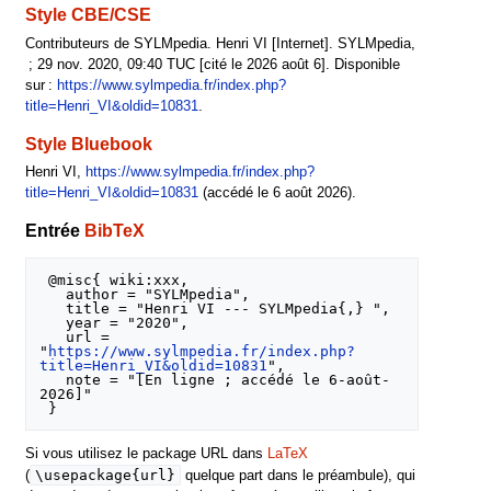
Style CBE/CSE
Contributeurs de SYLMpedia. Henri VI [Internet]. SYLMpedia,
; 29 nov. 2020, 09:40 TUC [cité le 2026 août 6]. Disponible
sur :
https://www.sylmpedia.fr/index.php?
title=Henri_VI&oldid=10831
.
Style Bluebook
Henri VI,
https://www.sylmpedia.fr/index.php?
title=Henri_VI&oldid=10831
(accédé le 6 août 2026).
Entrée
BibTeX
 @misc{ wiki:xxx,

   author = "SYLMpedia",

   title = "Henri VI --- SYLMpedia{,} ",

   year = "2020",

   url = 
"
https://www.sylmpedia.fr/index.php?
title=Henri_VI&oldid=10831
",

   note = "[En ligne ; accédé le 6-août-
2026]"

Si vous utilisez le package URL dans
LaTeX
\usepackage{url}
(
quelque part dans le préambule), qui