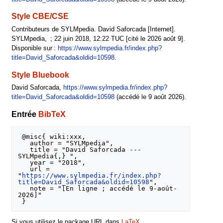
Style CBE/CSE
Contributeurs de SYLMpedia. David Saforcada [Internet].
SYLMpedia, ; 22 juin 2018, 12:22 TUC [cité le 2026 août 9].
Disponible sur :
https://www.sylmpedia.fr/index.php?
title=David_Saforcada&oldid=10598
.
Style Bluebook
David Saforcada,
https://www.sylmpedia.fr/index.php?
title=David_Saforcada&oldid=10598
(accédé le 9 août 2026).
Entrée
BibTeX
 @misc{ wiki:xxx,

   author = "SYLMpedia",

   title = "David Saforcada --- 
SYLMpedia{,} ",

   year = "2018",

   url = 
"
https://www.sylmpedia.fr/index.php?
title=David_Saforcada&oldid=10598
",

   note = "[En ligne ; accédé le 9-août-
2026]"

Si vous utilisez le package URL dans
LaTeX