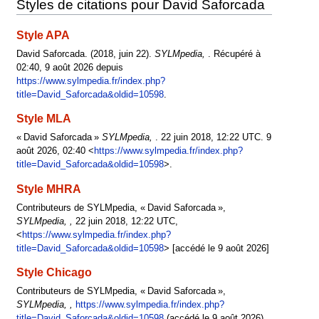
Styles de citations pour David Saforcada
Style APA
David Saforcada. (2018, juin 22).
SYLMpedia,
. Récupéré à
02:40, 9 août 2026 depuis
https://www.sylmpedia.fr/index.php?
title=David_Saforcada&oldid=10598
.
Style MLA
« David Saforcada »
SYLMpedia,
. 22 juin 2018, 12:22 UTC. 9
août 2026, 02:40 <
https://www.sylmpedia.fr/index.php?
title=David_Saforcada&oldid=10598
>.
Style MHRA
Contributeurs de SYLMpedia, « David Saforcada »,
SYLMpedia, ,
22 juin 2018, 12:22 UTC,
<
https://www.sylmpedia.fr/index.php?
title=David_Saforcada&oldid=10598
> [accédé le 9 août 2026]
Style Chicago
Contributeurs de SYLMpedia, « David Saforcada »,
SYLMpedia, ,
https://www.sylmpedia.fr/index.php?
title=David_Saforcada&oldid=10598
(accédé le 9 août 2026).