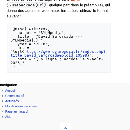
\usepackage{url}
(
quelque part dans le préambule), qui
donne des adresses web mieux formatées, utilisez le format
suivant :
 @misc{ wiki:xxx,

   author = "SYLMpedia",

   title = "David Saforcada --- 
SYLMpedia{,} ",

   year = "2018",

   url = 
"
\url{
https://www.sylmpedia.fr/index.php?
title=David_Saforcada&oldid=10598
}
",

   note = "[En ligne ; accédé le 9-août-
2026]"

navigation
Accueil
Communauté
Actualités
Modifications récentes
Page au hasard
Aide