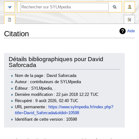
Aide
Citation
Aller
Aller
à
à
la
la
Détails bibliographiques pour David
navigation
recherche
Saforcada
Nom de la page : David Saforcada
Auteur : contributeurs de SYLMpedia
Éditeur :
SYLMpedia,
.
Dernière modification : 22 juin 2018 12:22 TUC
Récupéré : 9 août 2026, 02:40 TUC
URL permanente :
https://www.sylmpedia.fr/index.php?
title=David_Saforcada&oldid=10598
Identifiant de cette version : 10598