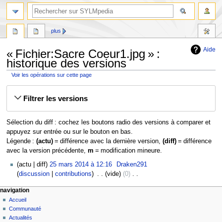
plus
Aide
« Fichier:Sacre Coeur1.jpg » :
historique des versions
Voir les opérations sur cette page
Aller
Aller
Filtrer les versions
à
à
la
la
navigation
recherche
Sélection du diff : cochez les boutons radio des versions à comparer et
appuyez sur entrée ou sur le bouton en bas.
Légende :
(actu)
= différence avec la dernière version,
(diff)
= différence
avec la version précédente,
m
= modification mineure.
25
actu
diff
25 mars 2014 à 12:16
‎
Draken291
mars
discussion
contributions
‎
vide
0
‎
2014
A
navigation
u
Accueil
c
Communauté
u
Actualités
n