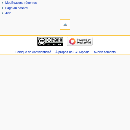
Modifications récentes
r
Page au hasard
é
Aide
s
u
m
é
d
e
s
Politique de confidentialité
À propos de SYLMpedia
Avertissements
m
o
d
i
f
i
c
a
t
i
o
n
s