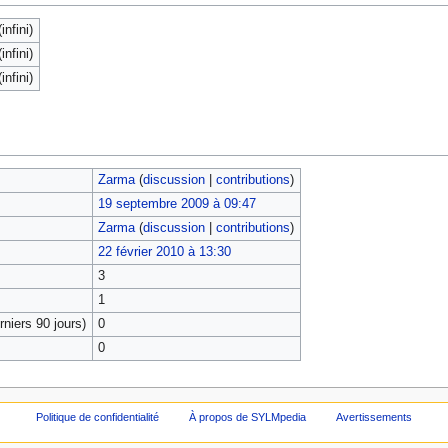
infini)
infini)
infini)
Zarma
(
discussion
|
contributions
)
19 septembre 2009 à 09:47
Zarma
(
discussion
|
contributions
)
22 février 2010 à 13:30
3
1
niers 90 jours)
0
0
Politique de confidentialité
À propos de SYLMpedia
Avertissements