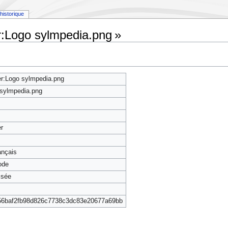
historique
er:Logo sylmpedia.png »
er:Logo sylmpedia.png
sylmpedia.png
er
rançais
ode
isée
56baf2fb98d826c7738c3dc83e20677a69bb