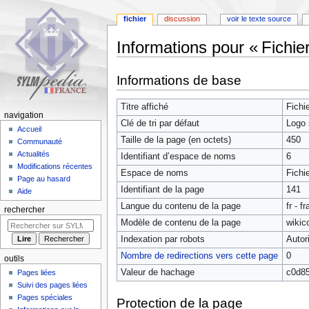
fichier
discussion
voir le texte source
Informations pour « Fichi
Aller
Aller
Informations de base
à
à
la
la
Titre affiché
Fichi
navigation
recherche
navigation
Clé de tri par défaut
Logo 
Accueil
Taille de la page (en octets)
450
Communauté
Actualités
Identifiant dʼespace de noms
6
Modifications récentes
Espace de noms
Fichi
Page au hasard
Identifiant de la page
141
Aide
Langue du contenu de la page
fr - f
rechercher
Modèle de contenu de la page
wikic
Indexation par robots
Autor
Nombre de redirections vers cette page
0
outils
Valeur de hachage
c0d8
Pages liées
Suivi des pages liées
Pages spéciales
Protection de la page