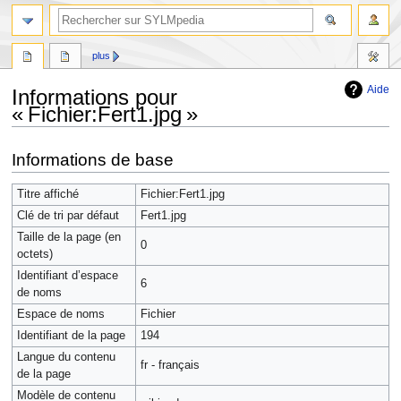
plus
Aide
Informations pour
« Fichier:Fert1.jpg »
Aller
Aller
Informations de base
à
à
la
la
Titre affiché
Fichier:Fert1.jpg
navigation
recherche
Clé de tri par défaut
Fert1.jpg
Taille de la page (en
0
octets)
Identifiant dʼespace
6
de noms
Espace de noms
Fichier
Identifiant de la page
194
Langue du contenu
fr - français
de la page
Modèle de contenu