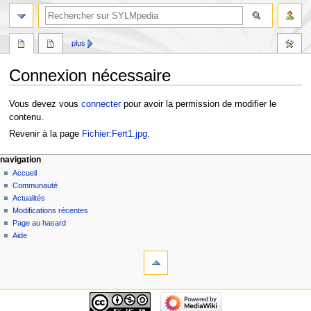
plus
Connexion nécessaire
Aller
Aller
Vous devez vous
connecter
pour avoir la permission de modifier le
à
à
contenu.
la
la
Revenir à la page
Fichier:Fert1.jpg
.
navigation
recherche
navigation
Accueil
Communauté
Actualités
Modifications récentes
Page au hasard
Aide