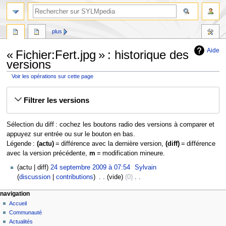
plus
Aide
« Fichier:Fert.jpg » : historique des
versions
Voir les opérations sur cette page
Aller
Aller
Filtrer les versions
à
à
la
la
navigation
recherche
Sélection du diff : cochez les boutons radio des versions à comparer et
appuyez sur entrée ou sur le bouton en bas.
Légende :
(actu)
= différence avec la dernière version,
(diff)
= différence
avec la version précédente,
m
= modification mineure.
24
actu
diff
24 septembre 2009 à 07:54
‎
Sylvain
septembre
discussion
contributions
‎
vide
0
‎
2009
A
navigation
u
Accueil
c
Communauté
u
Actualités
n