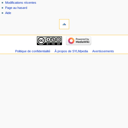
Modifications récentes
r
Page au hasard
é
Aide
s
u
m
é
d
e
s
Politique de confidentialité
À propos de SYLMpedia
Avertissements
m
o
d
i
f
i
c
a
t
i
o
n
s