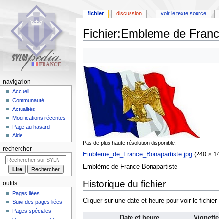
fichier
discussion
voir le texte source
Fichier
:
Embleme de France
Aller
Aller
à
à
la
la
navigation
recherche
navigation
Accueil
Communauté
Actualités
Modifications récentes
Page au hasard
Aide
Pas de plus haute résolution disponible.
rechercher
Embleme_de_France_Bonapartiste.jpg
‎
(240 × 14
Emblème de France Bonapartiste
Historique du fichier
outils
Pages liées
Cliquer sur une date et heure pour voir le fichier 
Suivi des pages liées
Pages spéciales
Date et heure
Vignette