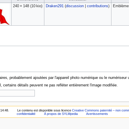
240 × 148
(10 kio)
Draken291
(
discussion
|
contributions
)
Emblème 
ires, probablement ajoutées par l'appareil photo numérique ou le numériseur uti
al, certains détails peuvent ne pas refléter entièrement l'image modifiée.
 14:48.
Le contenu est disponible sous licence
Creative Commons paternité – non commer
confidentialité
À propos de SYLMpedia
Avertissements