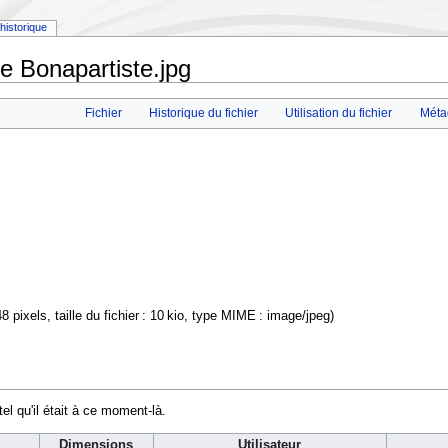
historique
 Bonapartiste.jpg
Fichier
Historique du fichier
Utilisation du fichier
Méta
8 pixels, taille du fichier : 10 kio, type MIME :
image/jpeg
)
tel qu'il était à ce moment-là.
Dimensions
Utilisateur