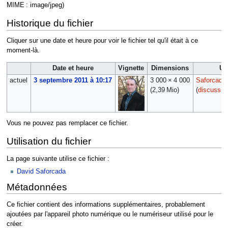
MIME :
image/jpeg
)
Historique du fichier
Cliquer sur une date et heure pour voir le fichier tel qu'il était à ce
moment-là.
Date et heure
Vignette
Dimensions
Ut
actuel
3 septembre 2011 à 10:17
3 000 × 4 000
Saforcada
(2,39 Mio)
(
discussio
Vous ne pouvez pas remplacer ce fichier.
Utilisation du fichier
La page suivante utilise ce fichier :
David Saforcada
Métadonnées
Ce fichier contient des informations supplémentaires, probablement
ajoutées par l'appareil photo numérique ou le numériseur utilisé pour le
créer.