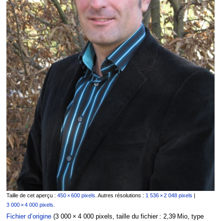
Taille de cet aperçu :
450 × 600 pixels
.
Autres résolutions :
1 536 × 2 048 pixels
|
3 000 × 4 000 pixels
.
Fichier d’origine
‎
(3 000 × 4 000 pixels, taille du fichier : 2,39 Mio, type