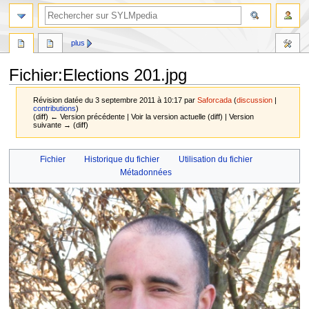
plus
Fichier
:
Elections 201.jpg
Révision datée du 3 septembre 2011 à 10:17 par
Saforcada
(
discussion
|
contributions
)
(diff) ← Version précédente | Voir la version actuelle (diff) | Version
suivante → (diff)
Aller
Aller
Fichier
Historique du fichier
Utilisation du fichier
à
à
Métadonnées
la
la
navigation
recherche