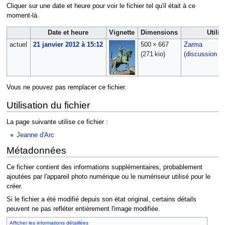
Cliquer sur une date et heure pour voir le fichier tel qu'il était à ce
moment-là.
Date et heure
Vignette
Dimensions
Utilis
actuel
21 janvier 2012 à 15:12
500 × 667
Zarma
(271 kio)
(
discussion
|
Vous ne pouvez pas remplacer ce fichier.
Utilisation du fichier
La page suivante utilise ce fichier :
Jeanne d'Arc
Métadonnées
Ce fichier contient des informations supplémentaires, probablement
ajoutées par l'appareil photo numérique ou le numériseur utilisé pour le
créer.
Si le fichier a été modifié depuis son état original, certains détails
peuvent ne pas refléter entièrement l'image modifiée.
Afficher les informations détaillées