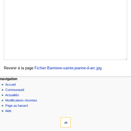
Revenir à la page
Fichier:Banniere-sainte-jeanne-d-arc.jpg
.
navigation
Accueil
Communauté
Actualités
Modifications récentes
Page au hasard
Aide