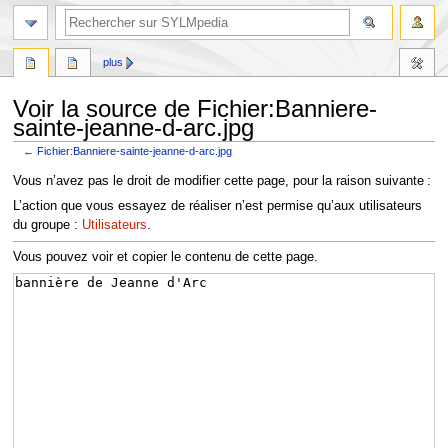
plus
Voir la source de Fichier:Banniere-
sainte-jeanne-d-arc.jpg
←
Fichier:Banniere-sainte-jeanne-d-arc.jpg
Aller
Aller
Vous n’avez pas le droit de modifier cette page, pour la raison suivante :
à
à
L’action que vous essayez de réaliser n’est permise qu’aux utilisateurs
la
la
du groupe :
Utilisateurs
.
navigation
recherche
Vous pouvez voir et copier le contenu de cette page.