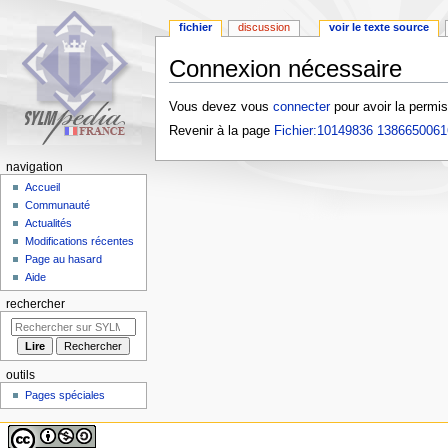
fichier
discussion
voir le texte source
Connexion nécessaire
Aller
Aller
Vous devez vous
connecter
pour avoir la permis
à
à
Revenir à la page
Fichier:10149836 138665006
la
la
navigation
recherche
navigation
Accueil
Communauté
Actualités
Modifications récentes
Page au hasard
Aide
rechercher
outils
Pages spéciales