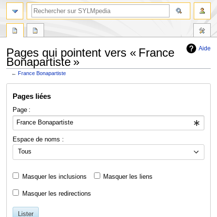
Aide
Pages qui pointent vers « France
Bonapartiste »
←
France Bonapartiste
Aller
Aller
Pages liées
à
à
la
la
Page :
navigation
recherche
Espace de noms :
Tous
Masquer les inclusions
Masquer les liens
Masquer les redirections
Lister