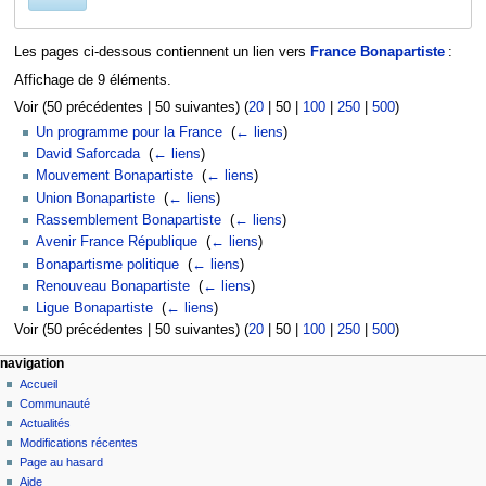
Les pages ci-dessous contiennent un lien vers
France Bonapartiste
:
Affichage de 9 éléments.
Voir (
50 précédentes
|
50 suivantes
) (
20
|
50
|
100
|
250
|
500
)
Un programme pour la France
‎
(
← liens
)
David Saforcada
‎
(
← liens
)
Mouvement Bonapartiste
‎
(
← liens
)
Union Bonapartiste
‎
(
← liens
)
Rassemblement Bonapartiste
‎
(
← liens
)
Avenir France République
‎
(
← liens
)
Bonapartisme politique
‎
(
← liens
)
Renouveau Bonapartiste
‎
(
← liens
)
Ligue Bonapartiste
‎
(
← liens
)
Voir (
50 précédentes
|
50 suivantes
) (
20
|
50
|
100
|
250
|
500
)
navigation
Accueil
Communauté
Actualités
Modifications récentes
Page au hasard
Aide