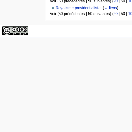
Voir (
50 précédentes
|
50 suivantes
) (
20
|
50
|
1
Royalisme providentialiste
‎
(
← liens
)
Voir (
50 précédentes
|
50 suivantes
) (
20
|
50
|
1