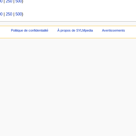
00
|
250
|
500
)
00
|
250
|
500
)
Politique de confidentialité
À propos de SYLMpedia
Avertissements