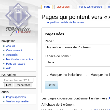
page
discussion
voir le texte source
h
Pages qui pointent vers « 
←
Apparition mariale de Pontmain
Aller
Aller
Pages liées
à
à
la
la
Page :
navigation
navigation
recherche
Accueil
Communauté
Actualités
Espace de noms :
Modifications récentes
Tous
Page au hasard
Aide
Masquer les inclusions
Masquer les l
rechercher
Lister
outils
Pages spéciales
Les pages ci-dessous contiennent un lien vers
Version imprimable
Affichage de 1 élément.