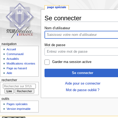
page spéciale
Se connecter
Aller
Aller
Nom d’utilisateur
à
à
la
la
navigation
recherche
navigation
Mot de passe
Accueil
Communauté
Actualités
Garder ma session active
Modifications récentes
Page au hasard
Se connecter
Aide
rechercher
Aide pour se connecter
Mot de passe oublié ?
outils
Pages spéciales
Version imprimable