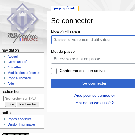
page spéciale
Se connecter
Aller
Aller
Nom d’utilisateur
à
à
la
la
navigation
recherche
navigation
Mot de passe
Accueil
Communauté
Actualités
Garder ma session active
Modifications récentes
Page au hasard
Se connecter
Aide
rechercher
Aide pour se connecter
Mot de passe oublié ?
outils
Pages spéciales
Version imprimable