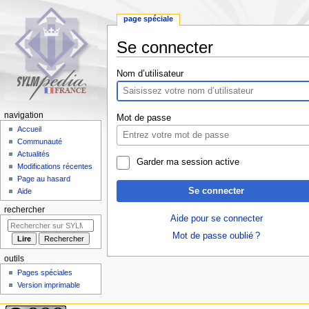
page spéciale
Se connecter
Aller
Aller
Nom d’utilisateur
à
à
la
la
navigation
recherche
navigation
Mot de passe
Accueil
Communauté
Actualités
Garder ma session active
Modifications récentes
Page au hasard
Se connecter
Aide
rechercher
Aide pour se connecter
Mot de passe oublié ?
outils
Pages spéciales
Version imprimable