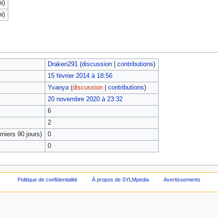
i)
i)
Draken291
(
discussion
|
contributions
)
15 février 2014 à 18:56
Yvanya
(
discussion
|
contributions
)
20 novembre 2020 à 23:32
6
2
niers 90 jours)
0
0
Politique de confidentialité
À propos de SYLMpedia
Avertissements