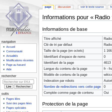
page
discussion
voir le texte source
h
Informations pour « Radio 
Aller
Aller
Informations de base
à
à
la
la
Titre affiché
Radio
navigation
recherche
navigation
Clé de tri par défaut
Radio
Accueil
Taille de la page (en octets)
1 166
Communauté
Actualités
Identifiant dʼespace de noms
0
Modifications récentes
Identifiant de la page
4613
Page au hasard
Langue du contenu de la page
fr - f
Aide
Modèle de contenu de la page
wikic
rechercher
Indexation par robots
Autor
Nombre de redirections vers cette page
0
Comptée comme page de contenu
Oui
outils
Pages liées
Protection de la page
Suivi des pages liées
Pages spéciales